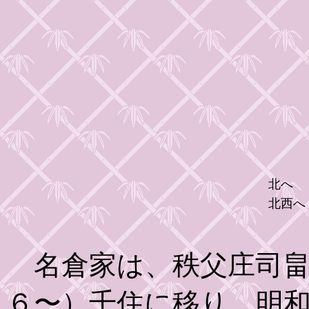
北へ
北西へ
名倉家は、秩父庄司畠
６〜）千住に移り、明