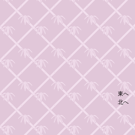
東へ
北へ