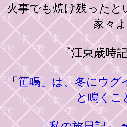
火事でも焼け残ったと
家々
『江東歳時
「笹鳴」は、冬にウグ
と鳴くこ
「私の旅日記」