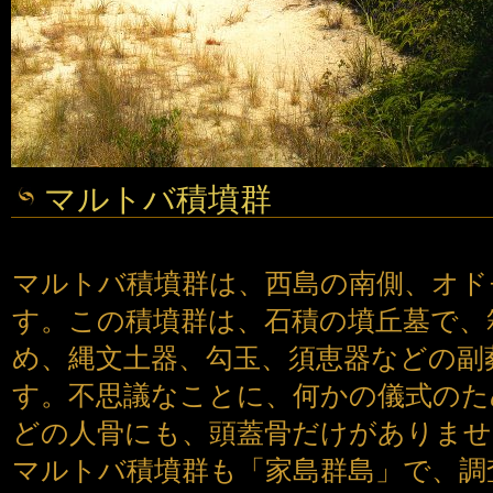
マルトバ積墳群
マルトバ積墳群は、西島の南側、オド
す。この積墳群は、石積の墳丘墓で、
め、縄文土器、勾玉、須恵器などの副
す。不思議なことに、何かの儀式のた
どの人骨にも、頭蓋骨だけがありませ
マルトバ積墳群も「家島群島」で、調