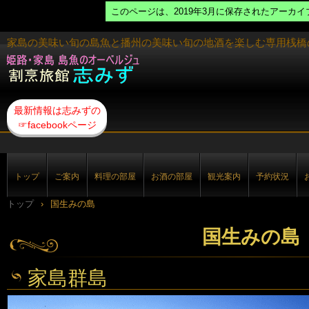
このページは、2019年3月に保存されたアーカ
家島の美味い旬の島魚と播州の美味い旬の地酒を楽しむ専用桟橋
最新情報は志みずの
☞facebookページ
トップ
ご案内
料理の部屋
お酒の部屋
観光案内
予約状況
トップ
›
国生みの島
国生みの島
家島群島