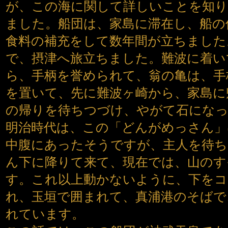
が、この海に関して詳しいことを知り
ました。船団は、家島に滞在し、船の
食料の補充をして数年間が立ちました
で、摂津へ旅立ちました。難波に着い
ら、手柄を誉められて、翁の亀は、手
を置いて、先に難波ヶ崎から、家島に
の帰りを待ちつづけ、やがて石にな
明治時代は、この「どんがめっさん」
中腹にあったそうですが、主人を待
ん下に降りて来て、現在では、山のす
す。これ以上動かないように、下を
れ、玉垣で囲まれて、真浦港のそばで
れています。