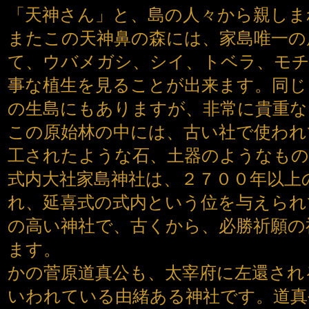
「天神さん」と、島の人々から親しま
またこの天神鼻の森には、家島唯一の
て、ウバメガシ、シイ、トベラ、モチ
事な植生を見ることが出来ます。同じ
の生島にもありますが、非常に貴重な
この原始林の中には、古い社で使われ
工されたような石、土器のようなも
式内大社家島神社は、２７００年以上
れ、延喜式の式内という位を与えられ
の高い神社で、古くから、必勝祈願の
ます。
かの菅原道真公も、太宰府に左還され
いわれている由緒ある神社です。道真