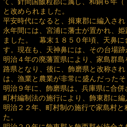
て、針間国飯粒郡に属し、和銅６年（
と改められました。
平安時代になると、揖東郡に編入され
永年間には、宮浦に藩士が置かれ、姫
ました。 幕末１８５０年頃、天鼻に
す。現在も、天神鼻には、その台場跡
明治４年の廃藩置県により、家島群島
路県となり、後に、飾磨県と改称され
は、漁業と農業が非常に盛んだったそ
明治９年に、飾磨県は、兵庫県に合併
町村編制法の施行により、飾東郡に編
明治２２年、町村制の施行で家島村と
た。
明治２９年に飾東郡と飾西郡が統合さ