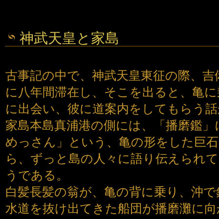
神武天皇と家島
古事記の中で、神武天皇東征の際、吉
に八年間滞在し、そこを出ると、亀に
に出会い、彼に道案内をしてもらう話
家島本島真浦港の側には、「播磨鑑」
めっさん」という、亀の形をした巨
ら、ずっと島の人々に語り伝えられて
うである。
白髪長髪の翁が、亀の背に乗り、沖で
水道を抜け出てきた船団が播磨灘に向