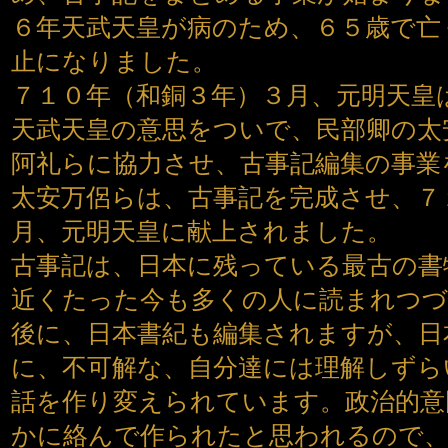
６年天武天皇が病のため、６５歳で亡
止になりました。
７１０年（和銅３年）３月、元明天皇
天武天皇の意思をついで、民部卿の太
阿礼らに協力させ、古事記編集の事業
太安万侶らは、古事記を完成させ、７
月、元明天皇に献上されました。
古事記は、日本に残っている最古の書
近くたった今も多くの人に読まれつ
後に、日本書紀も編集されますが、日
に、不可解な、自分達には理解しずら
話を作り変えられています。政治的意
かに絡んで作られたと思われるので、