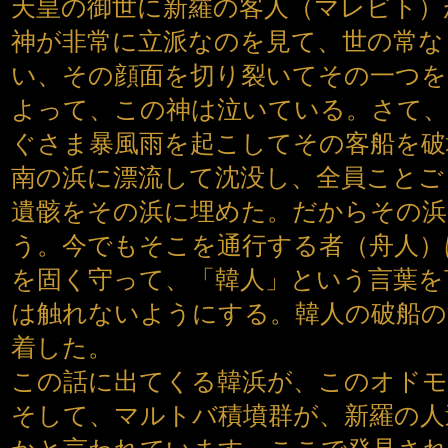
天皇の御世に新羅の客人（マレビト）
神が非常に立派なのを見て、世の常な
い、その顔面を切り裂いてその一つ
よって、この神は泣いている。さて、
ぐさま暴風雨を起こしてその客船を破
南の浜に漂流して沈没し、全員ことご
遺骸をその浜に埋めた。だからその浜
う。今でもそこを通行する者（舟人）
を固く守って、「韓人」という言葉を
は触れないようにする。韓人の破船の
着した。
この話に出てくる韓浜が、このオド
そして、マルトバ積墳群が、新羅の人