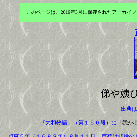
このページは、2019年3月に保存されたアーカ
俤や姨
出典
『大和物語』（第１５６段）に「
我が
貞亨５年（１６８８年）８月１１日、芭蕉は姥捨の