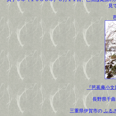
見
『芭蕉庵小文
長野県千
三重県伊賀市の
ふる