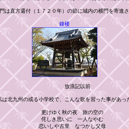
門は直方還付（１７２０年）の節に城内の横門を寄進さ
鐘楼
放浪記以前
は北九州の或る小学校で、こんな歌を習った事があっ
更けゆく秋の夜 旅の空の
侘しき思いに 一人なやむ
恋いしや古里 なつかし父母