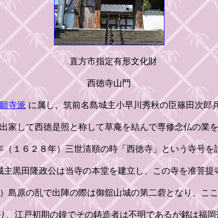
直方市指定有形文化財
西徳寺山門
願寺派
に属し、筑前名島城主小早川秀秋の臣篠田次郎
出家して西徳是照と称して草庵を結んで専修念仏の業を
（１６２８年）三世清順の時「西徳寺」という寺号を
主黒田隆政公は当寺の本堂を建立し、この寺を准菩提
）島原の乱で出陣の際は御舘山城の第二砦となり、ここ
り、江戸初期の鐘でその鋳造者は不明であるが銘は福岡