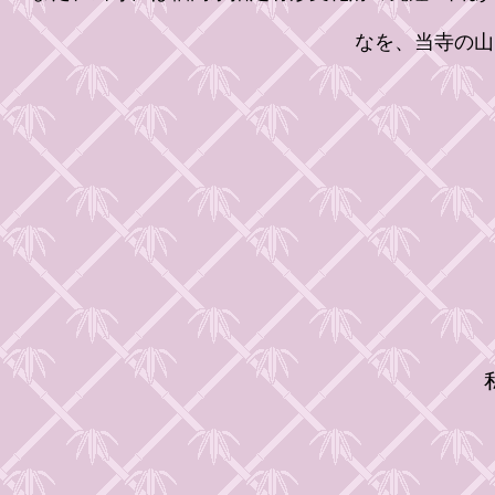
なを、当寺の山
私