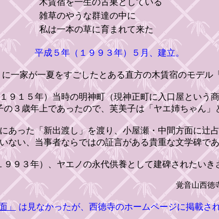
木賃宿を一生の古巣としている
雑草のやうな群達の中に
私は一本の草に育まれて来た
平成５年（１９９３年）５月、建立。
に一家が一夏をすごしたとある直方の木賃宿のモデル
１９１５年）当時の明神町（現神正町に入口屋という商
子の３歳年上であったので、芙美子は「ヤエ姉ちゃん」
にあった「新出渡し」を渡り、小屋瀬・中間方面に辻占
いない、当事者ならではの証言がある貴重な文学碑で
９９３年）、ヤエノの永代供養として建碑されたいき
覚音山西徳
面」
は見なかったが、西徳寺のホームページに掲載さ