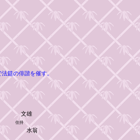
で法筵の俳諧を催す。
文雄
住持
水翁