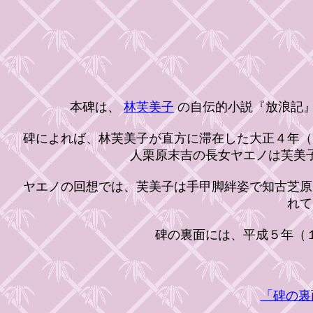
本碑は、
林芙美子
の自伝的小説『放浪記』
碑によれば、林芙美子が直方に滞在した大正４年（
人栗原末吉の長女ヤエノは芙美
ヤエノの回想では、芙美子は手甲脚絆姿で知古芝原
れて
碑の裏面には、平成５年（１
「碑の裏