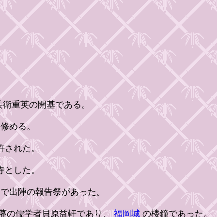
兵衛重英の開基である。
修める。
許された。
寺とした。
で出陣の報告祭があった。
藩の儒学者貝原益軒であり、
福岡城
の楼鐘であった。