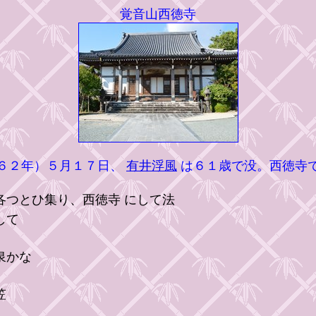
覚音山西徳寺
６２年）５月１７日、
有井浮風
は６１歳で没。西徳寺
とひ集り、西徳寺 にして法
して
泉かな
笠