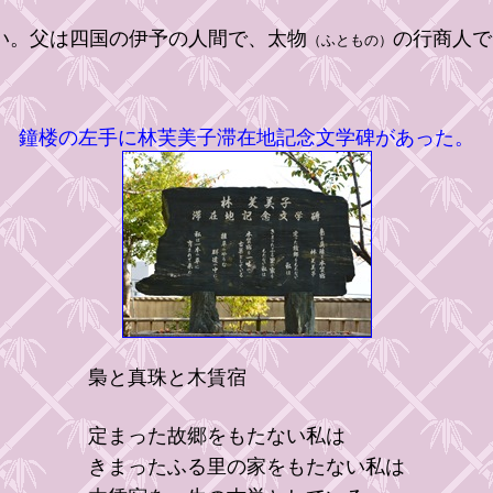
い。父は四国の伊予の人間で、太物
の行商人
（ふともの）
鐘楼の左手に林芙美子滞在地記念文学碑があった。
梟と真珠と木賃宿
定まった故郷をもたない私は
きまったふる里の家をもたない私は