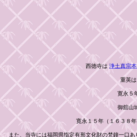
西徳寺は
浄土真宗本
重英は
寛永５年
御舘山城
寛永１５年（１６３８年
また、当寺には福岡県指定有形文化財の梵鐘一口あ