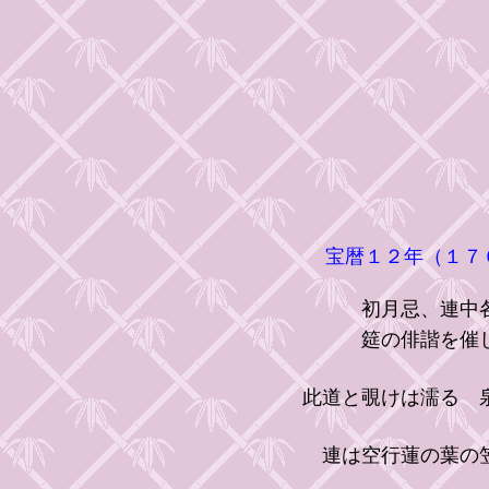
宝暦１２年（１７
初月忌、連中各つ
筵の俳諧を催
此道と覗けは濡るゝ
連は空行蓮の葉の