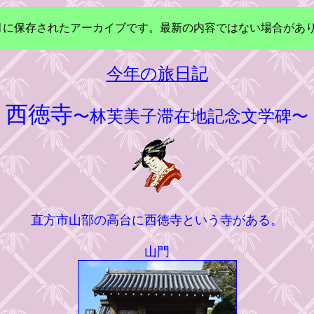
年3月に保存されたアーカイブです。最新の内容ではない場合があ
今年の旅日記
西徳寺
〜林芙美子滞在地記念文学碑〜
直方市山部の高台に西徳寺という寺がある。
山門