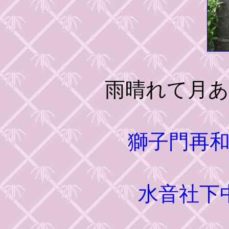
雨晴れて月
獅子門再
水音社下