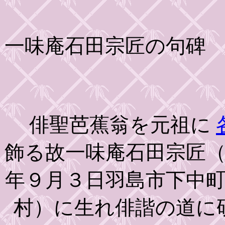
一味庵石田宗匠の句碑
俳聖芭蕉翁を元祖に
飾る故一味庵石田宗匠
年９月３日羽島市下中
村）に生れ俳諧の道に