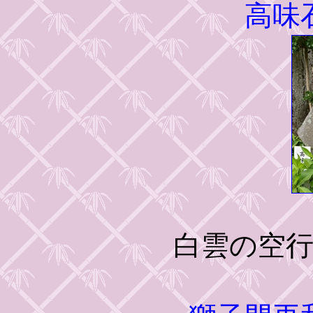
高味
白雲の空