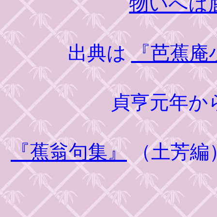
物いへば
出典は
『芭蕉庵
貞亨元年か
『蕉翁句集』
（土芳編