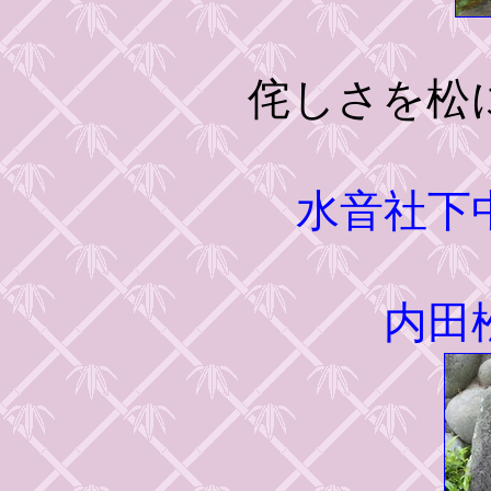
侘しさを松
水音社下
内田