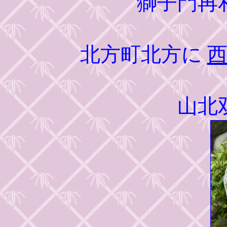
獅子門再
北方町北方に
山北