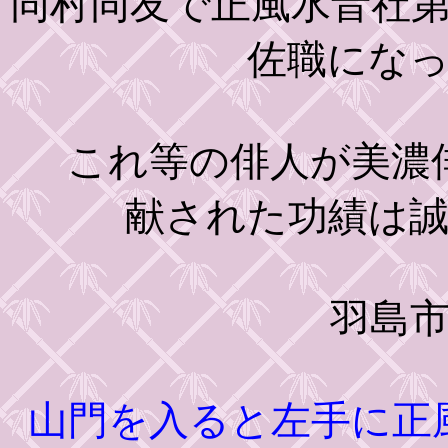
同村同友で正風水音社
佐職にな
これ等の俳人が美濃俳
献された功績は
羽島
山門を入ると左手に正