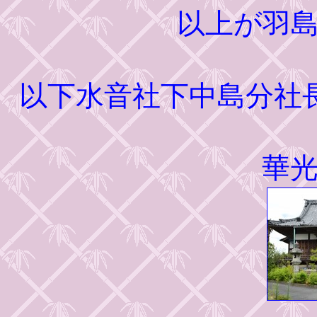
以上が羽
以下水音社下中島分社
華