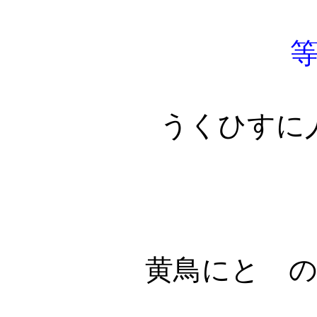
うくひすに
黄鳥にとゝ