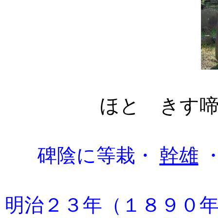
ほとゝきす
碑陰に等栽・
幹雄
明治２３年（１８９０