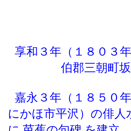
享和３年（１８０３年
伯郡三朝町
嘉永３年（１８５０年
にかほ市平沢）の俳人
に
芭蕉の句碑
を建立