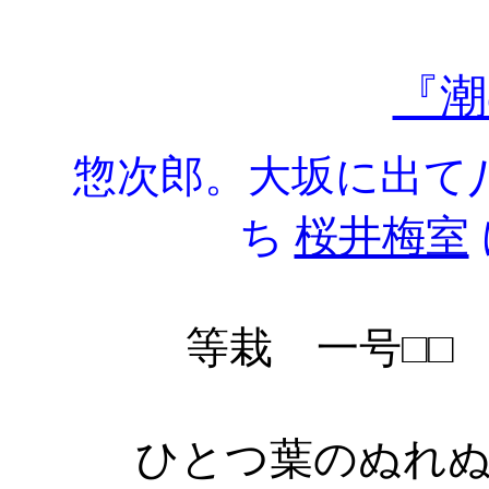
『潮
惣次郎。大坂に出て八
ち
桜井梅室
等栽
一号□□
ひとつ葉のぬれぬ