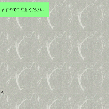
りますのでご注意ください
し
かう。