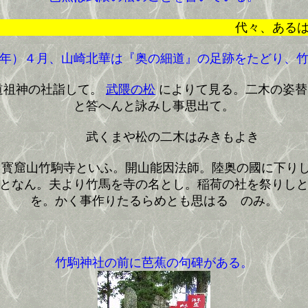
代々、あるは伐、ある
年）４月、山崎北華は『奥の細道』の足跡をたどり、竹
道祖神の社詣して。
武隈の松
によりて見る。二木の姿替
と答へんと詠みし事思出て。
武くまや松の二木はみきもよき
も寳窟山竹駒寺といふ。開山能因法師。陸奥の國に下り
となん。夫より竹馬を寺の名とし。稲荷の社を祭りし
を。かく事作りたるらめとも思はるゝのみ。
竹駒神社の前に芭蕉の句碑がある。