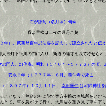
。哥に「武隈の松は二木を都人いかにと問ハミきと答
右が謙阿（名月塚）句碑
朧よ里松は二夜の月丹こ楚
３年）、芭蕉翁百年忌法要を記念して建立されたと伝え
人青灯下祇川の門に入り、斯道の達才を以て称せられ
の門人。幻住庵。明和（１７６４〜１７７２）の頃、
安永６年（１７７７年）８月、義仲寺で死去。
（１８９７年）１０月１１日、
幸田露伴
は武隈神社を
ることなり、笠島の神に詣で実方中將の奥城所をとむ
んとて、車を急がせて行く。大鳥居を望み見て車を下