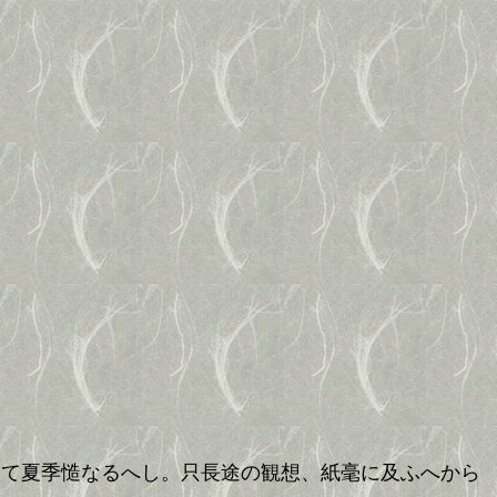
云て夏季慥なるへし。只長途の観想、紙毫に及ふへから