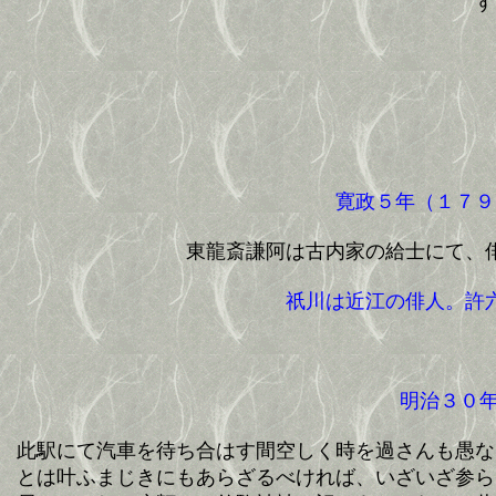
す
寛政５年（１７９
東龍斎謙阿は古内家の給士にて、俳
祇川は近江の俳人。許六
明治３０年
此駅にて汽車を待ち合はす間空しく時を過さんも愚な
とは叶ふまじきにもあらざるべければ、いざいざ参ら