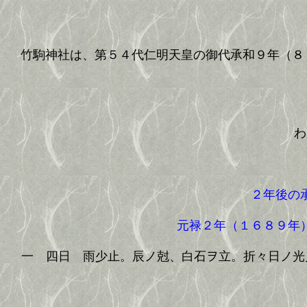
竹駒神社は、第５４代仁明天皇の御代承和９年（８
わ
２年後の
元禄２年（１６８９年）
一 四日 雨少止。辰ノ尅、白石ヲ立。折々日ノ光見