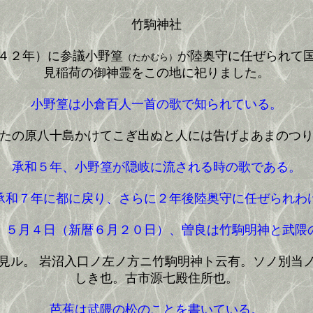
竹駒神社
４２年）に参議小野篁
が陸奥守に任ぜられて
（たかむら）
見稲荷の御神霊をこの地に祀りました。
小野篁は小倉百人一首の歌で知られている。
たの原八十島かけてこぎ出ぬと人には告げよあまのつ
承和５年、小野篁が隠岐に流される時の歌である。
承和７年に都に戻り、さらに２年後陸奥守に任ぜられわ
５月４日（新暦６月２０日）、曽良は竹駒明神と武隈
ル。 岩沼入口ノ左ノ方ニ竹駒明神ト云有。ソノ別当
しき也。古市源七殿住所也。
芭蕉は武隈の松のことを書いている。