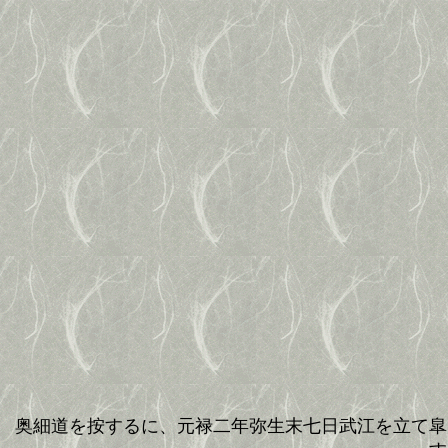
奥細道を按するに、元禄二年弥生末七日武江を立て皐