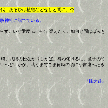
ひは植継などせしと聞に、今将、千歳のかたちとゝのほ
駒神社に詣でている。
らず。いと愛度
榮えたり。如何と問はばみき
（めでたく）
し時。武隈の松なかりしかば。尋ね侘けるに。童子の竹
といへどいかが。武くま竹こま何時の頃にか書違へたる
『蝶之遊』