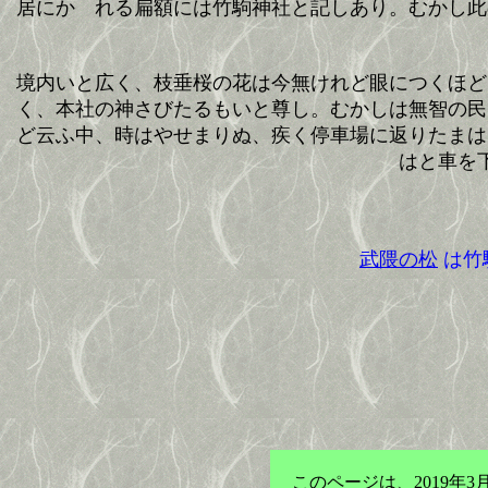
居にかゝれる扁額には竹駒神社と記しあり。むかし此
境内いと広く、枝垂桜の花は今無けれど眼につくほど
く、本社の神さびたるもいと尊し。むかしは無智の民
ど云ふ中、時はやせまりぬ、疾く停車場に返りたまは
はと車を
武隈の松
は竹
このページは、2019