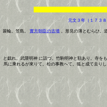
元文３年（１７３８
簑輪。笠島。
實方朝臣の古墳
。形見の薄とむらひ。
と戯れ。武隈明神 に詣づ。竹駒明神と額あり。寺を
馬に乘れるが來りて。松の事教へて。狐と成て去りし