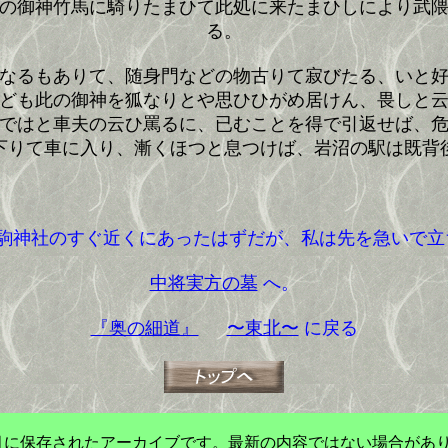
の御神竹馬に騎りたまひて此処に来たまひしにより武
る。
なるもありて、随身門などの物古りて寂びたる、いと
ども此の御神を狐なりとや思ひひがめ居けん、畏しと
ではと車夫の云ひ罵るに、已むことを得で引返せば、
下りて車に入り、漸くほつと息つけば、岩沼の駅は既背
駒神社のすぐ近くにあったはずだが、私は先を急いで立
中将実方の墓
へ。
『奥の細道』
〜東北〜
に戻る
年3月に保存されたアーカイブです。最新の内容ではない場合があ