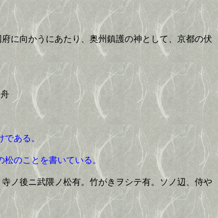
国府に向かうにあたり、奥州鎮護の神として、京都の伏
り舟
けである。
の松のことを書いている。
ノ寺ノ後ニ武隈ノ松有。竹がきヲシテ有。ソノ辺、侍や