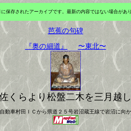
年3月に保存されたアーカイブです。最新の内容ではない場合があ
芭蕉の句碑
『奥の細道』
〜東北〜
佐くらより松盤二木を三月越
自動車村田ＩＣから県道２５号岩沼蔵王線で岩沼に向