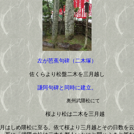
左が芭蕉句碑（二木塚）
佐くらより松盤二木を三月越し
謙阿句碑と同時に建立。
奥州武隈松にて
桜より松は二木を三月越
月はしめ隈松に至る。依て桜より三月越とその日数を