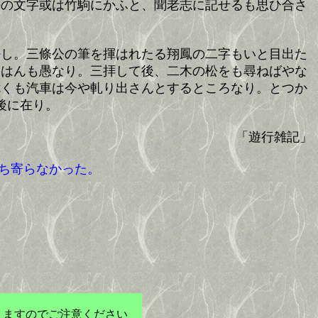
隈の文字或は竹駒にかふと、聞老志に記せるも思ひ合さ
好し。三條公の筆を揮はれたる翔鳳の二字もいと目出た
云はんも愚なり。三拝して後、二木の松をも尋ねばやな
危くも汽車は今や軋り出さんとするところなり。とつか
後に在り。
「遊行雑記」
ち寄らなかった。
りますのでご注意ください