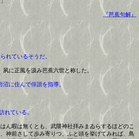
む」
『芭蕉句解』
られているそうだ。
、夙に正風を汲み芭蕉六世と称した。
岩沼に住んで俳諧を指導。
訪れている。
らはん暇は無くとも、武隈神社拝みまゐらするほどのこ
り、神前さして歩み寄りつ、ふと頭を挙げてみれば、鳥