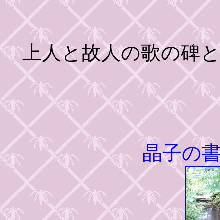
上人と故人の歌の碑
晶子の