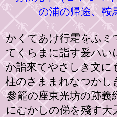
の浦の帰途、鞍
かくてあけ行霜をふミ
てくらまに詣す爰ハい
か詣來てやさしき文に
柱のさままれなつかし
參籠の座東光坊の跡義
にむかしの俤を殘す大