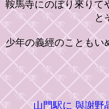
鞍馬寺にのぼり來りて
と
少年の義經のこともい
山門駅に
與謝野