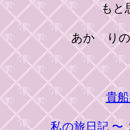
もと
あかゝりの痕
貴船
私の旅日記
〜