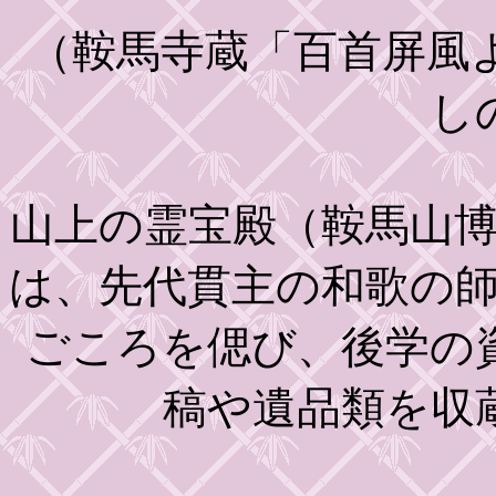
（鞍馬寺蔵「百首屏風
し
山上の霊宝殿（鞍馬山
は、先代貫主の和歌の
ごころを偲び、後学の
稿や遺品類を収