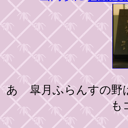
あゝ皐月ふらんすの野
も