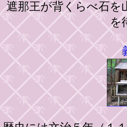
遮那王が背くらべ石を
を