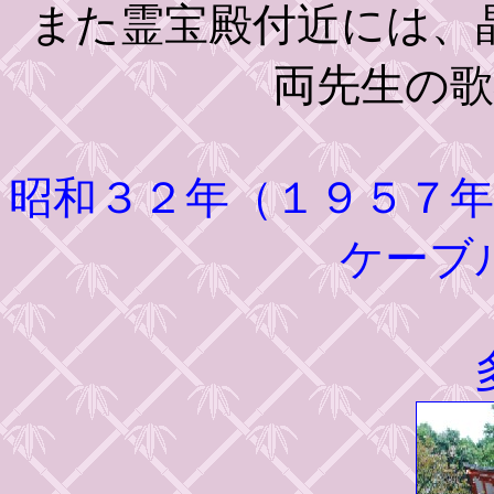
また霊宝殿付近には、
両先生の
昭和３２年（１９５７
ケーブ