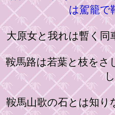
は駕籠で
大原女と我れは暫く同
鞍馬路は若葉と枝をさ
鞍馬山歌の石とは知り