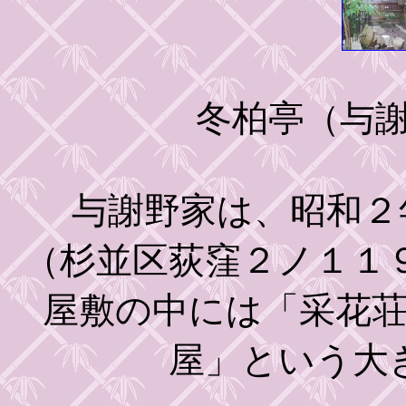
冬柏亭
（与
与謝野家は、昭和２
（杉並区荻窪２ノ１１
屋敷の中には「采花
屋」という大