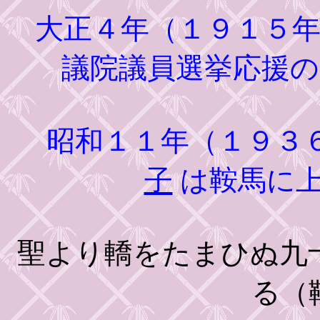
大正４年（１９１５年
議院議員選挙応援
昭和１１年（１９３
子
は鞍馬に
聖より轎をたまひぬ九
る
（