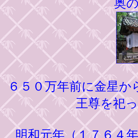
奥
６５０万年前に金星か
王尊を祀
明和元年（１７６４年