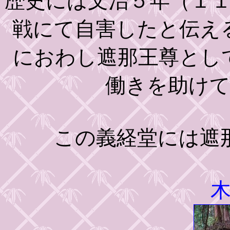
歴史には文治５年（１
戦にて自害したと伝え
におわし遮那王尊とし
働きを助け
この義経堂には遮