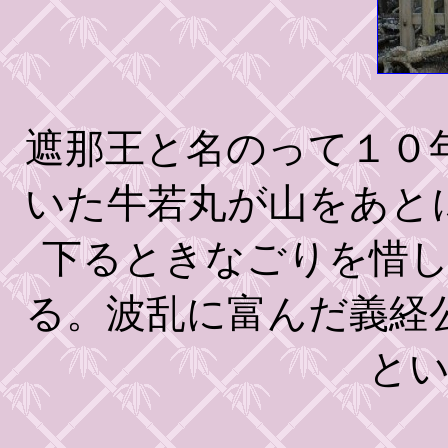
遮那王と名のって１０
いた牛若丸が山をあと
下るときなごりを惜
る。波乱に富んだ義経
と