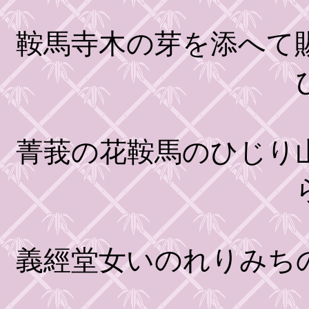
鞍馬寺木の芽を添へて
菁莪の花鞍馬のひじり
義經堂女いのれりみち