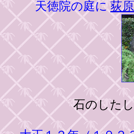
天徳院の庭に
荻
石のした