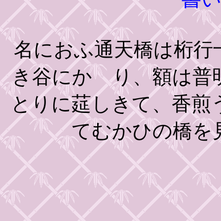
名におふ通天橋は桁行
き谷にかゝり、額は普
とりに莚しきて、香煎
てむかひの橋を