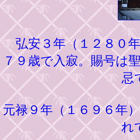
弘安３年（１２８０年
７９歳で入寂。賜号は
忌
元禄９年（１６９６年
れ