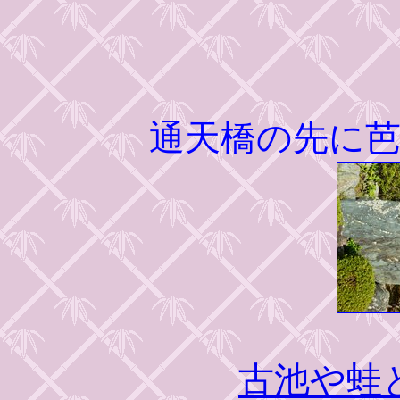
通天橋の先に
古池や蛙