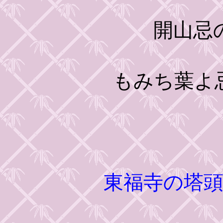
開山忌の日
もみち葉よ
東福寺の塔