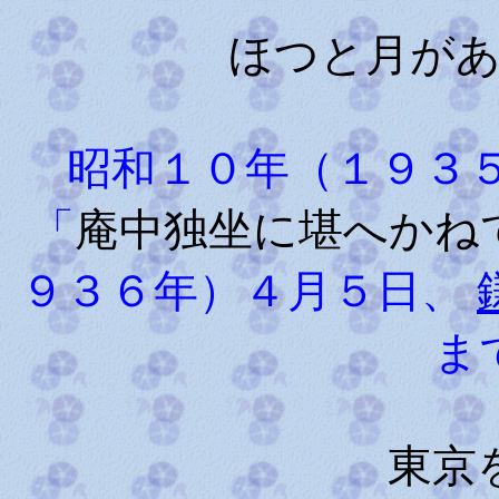
ほつと月が
昭和１０年（１９３５
「
庵中独坐に堪へかね
９３６年）４月５日、
ま
東京