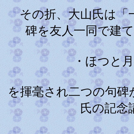
その折、大山氏は「一
碑を友人一同で建
・ほつと月が
を揮毫され二つの句碑
氏の記念