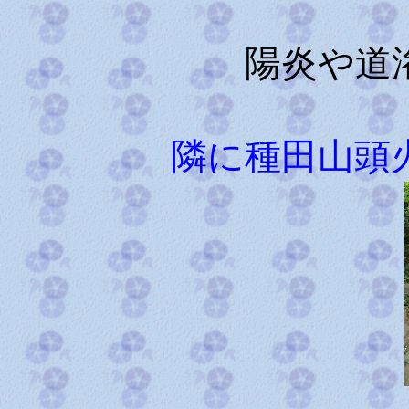
陽炎や道
隣に種田山頭