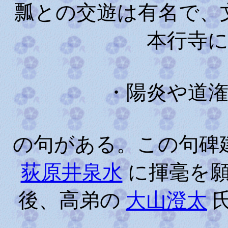
瓢との交遊は有名で、
本行寺
・陽炎や道潅
の句がある。この句碑
荻原井泉水
に揮毫を願
後、高弟の
大山澄太