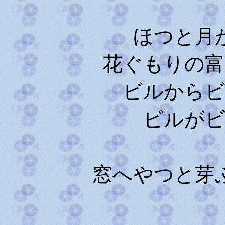
ほつと月があ
花ぐもりの富士
ビルからビル
ビルがビル
ビ
窓へやつと芽ぶい