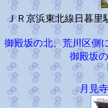
ＪＲ京浜東北線日暮里
御殿坂の北、荒川区側
御殿坂
月見