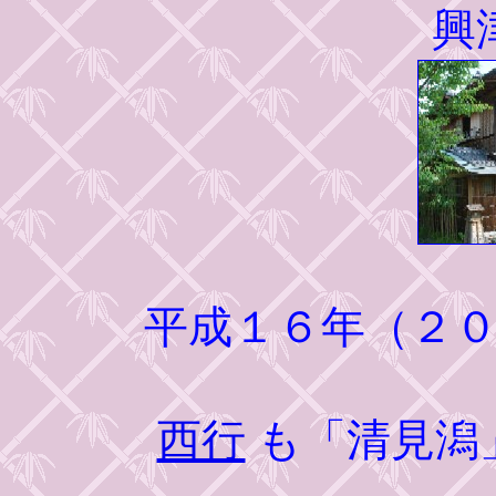
興
平成１６年（２
西行
も「清見潟