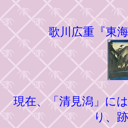
歌川広重『東
現在、「清見潟」に
り、