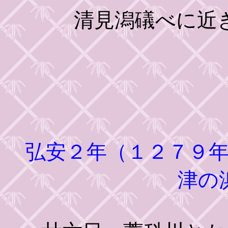
清見潟礒べに近き旅
弘安２年（１２７９年
津の