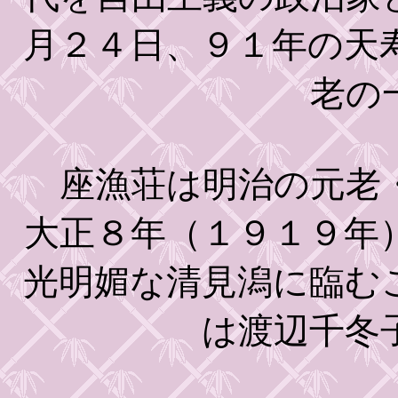
月２４日、９１年の天
老の
座漁荘は明治の元老・
大正８年（１９１９年
光明媚な清見潟に臨む
は渡辺千冬