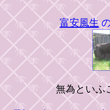
富安風生
の
無為といふ