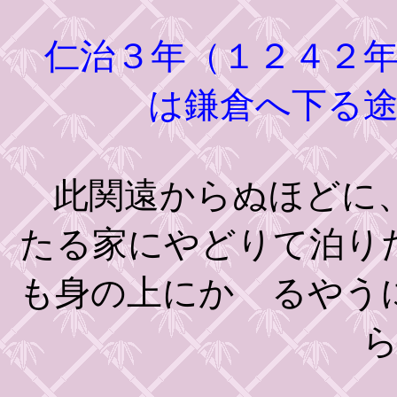
仁治３年（１２４２年
は鎌倉へ下る
此関遠からぬほどに、
たる家にやどりて泊り
も身の上にかゝるやう