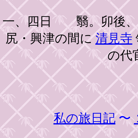
一、四日 翳。卯後、
尻・興津の間に
清見寺
の代
私の旅日記
〜