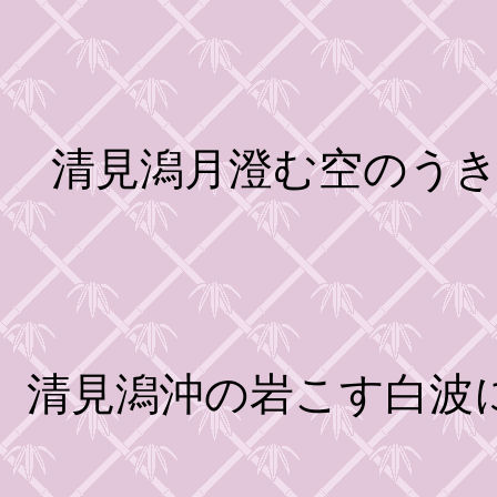
清見潟月澄む空のう
清見潟沖の岩こす白波