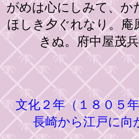
がめは心にしみて、か
ほしき夕ぐれなり。庵
きぬ。府中屋茂
文化２年（１８０５年
長崎から江戸に向