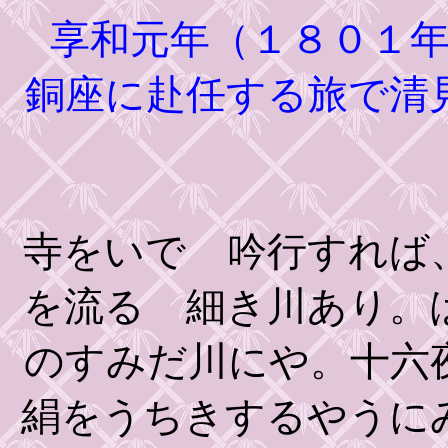
享和元年（１８０１年
銅座に赴任する旅で清
寺をいでゝ吟行すれば
を流るゝ細き川あり。
のすみだ川にや。十六
絹をうちきするやうに