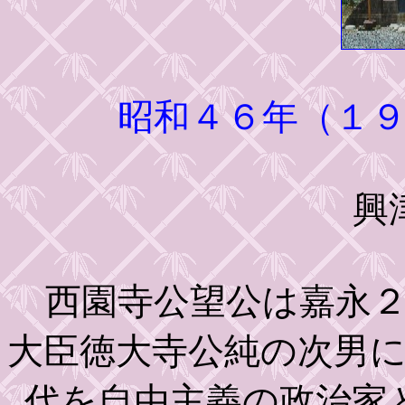
昭和４６年（１
興
西園寺公望公は嘉永２
大臣徳大寺公純の次男
代を自由主義の政治家