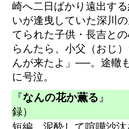
崎へ二日ばかり遠出する
いが逢曳していた深川の
てられた子供・長吉との
らんたら、小父（おじ）
んが来たよ」──。途轍
に号泣。
『
なんの花か薫る
』
（
録）
短編。泥酔して喧嘩沙汰