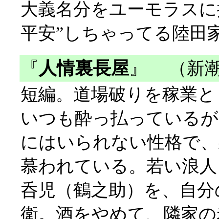
大義名分をユーモラスに
平安”しちゃってる陸田
『
人情裏長屋
』
（新潮
短編。道場破りを稼業と
いつも酔っ払っているが
にはいられない性格で、
慕われている。若い浪人
呑児（鶴之助）を、自分
衛。酒をやめて、隣家の