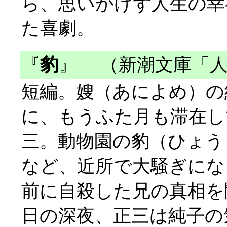
ら、思いがけず人生の幸
た喜劇。
『
豹
』
（新潮文庫「人
短編。嫂（あによめ）の
に、もうふた月も滞在し
三。動物園の豹（ひょう
など、近所で大騒ぎにな
前に自殺した兄の真相を
日の深夜、正三は純子の