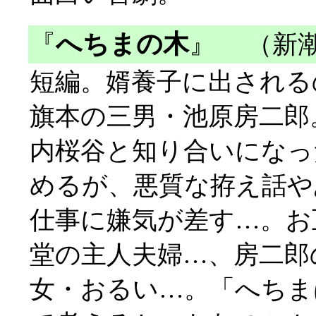
『
へちまの木
』
（新潮
短編。婿養子に出される
旗本の三男・池原房二郎
内桜谷と知り合いになっ
めるが、悪質な拵え話や
仕事に嫌気が差す…。お
堂の主人夫婦…、房二郎
女・おるい…。「へちま