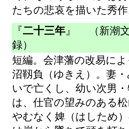
たちの悲哀を描いた秀作
『
二十三年
』
（新潮文
録）
短編。会津藩の改易によ
沼靱負（ゆきえ）。妻・
いで亡くし、幼い次男・
は、仕官の望みのある松
やむなく婢（はしため）