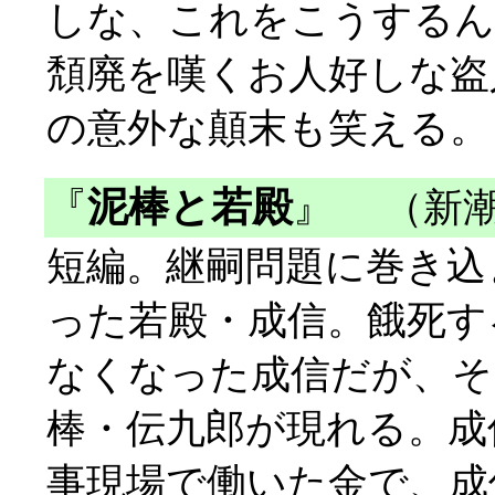
しな、これをこうするん
頽廃を嘆くお人好しな盗
の意外な顛末も笑える。
『
泥棒と若殿
』
（新潮
短編。継嗣問題に巻き込
った若殿・成信。餓死す
なくなった成信だが、そ
棒・伝九郎が現れる。成
事現場で働いた金で、成