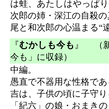
は蛙、あたしはやっぱり
次郎の姉・深江の自殺の
尾と和次郎の心温まる“
『
むかしも今も
』
（新
今も」に収録）
中編。
愚直で不器用な性格であ
吉は、子供の頃に子守り
「紀六」の娘・おまきの