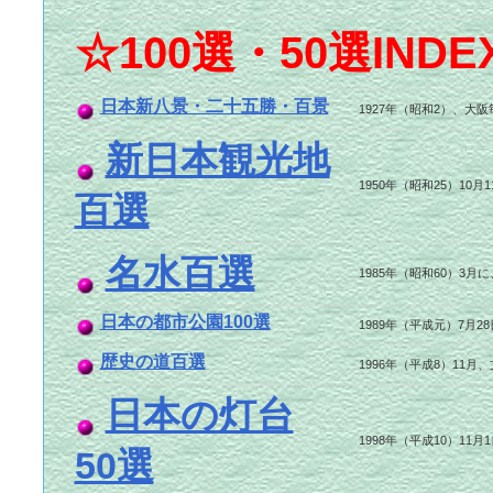
☆100選・50選INDE
日本新八景・二十五勝・百景
1927年（昭和2）、
新日本観光地
1950年（昭和25）1
百選
名水百選
1985年（昭和60）
日本の都市公園100選
1989年（平成元）7月
歴史の道百選
1996年（平成8）11
日本の灯台
1998年（平成10）1
50選