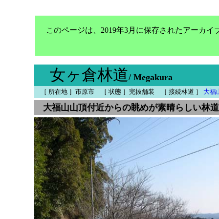
このページは、2019年3月に保存されたアーカ
女ヶ倉林道
/ Megakura
［ 所在地 ］市原市 ［ 状態 ］完抜舗装 ［ 接続林道 ］
大福
大福山山頂付近からの眺めが素晴らしい林道