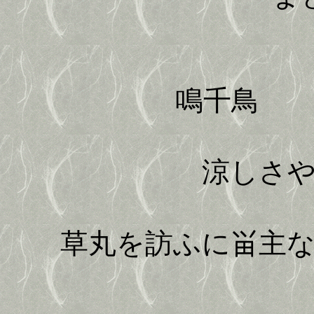
鳴千鳥 
涼しさや浪
草丸を訪ふに畄主