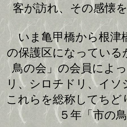
客が訪れ、その感懐
いま亀甲橋から根津橋
の保護区になっている
鳥の会」の会員によ
リ、シロチドリ、イソ
これらを総称してちど
５年「市の