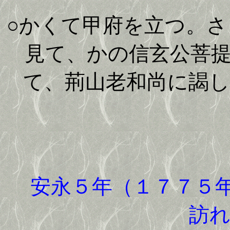
○かくて甲府を立つ。
見て、かの信玄公菩
て、荊山老和尚に謁
安永５年（１７７５
訪