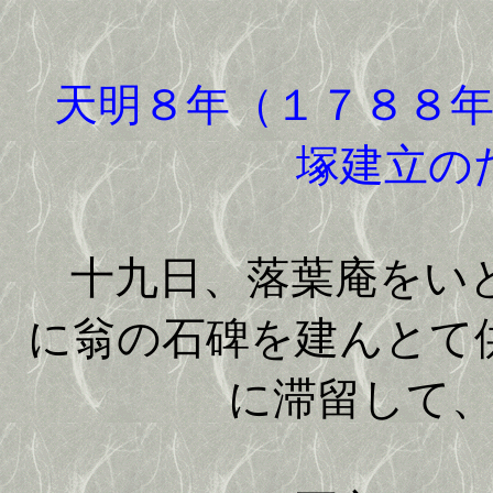
天明８年（１７８８年
塚建立の
十九日、落葉庵をいと
に翁の石碑を建んとて
に滞留して