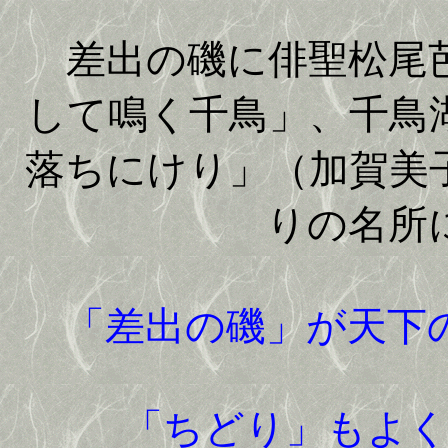
差出の磯に俳聖松尾芭
して鳴く千鳥」、千鳥
落ちにけり」（加賀美
りの名所
「差出の磯」が天下
「ちどり」もよ