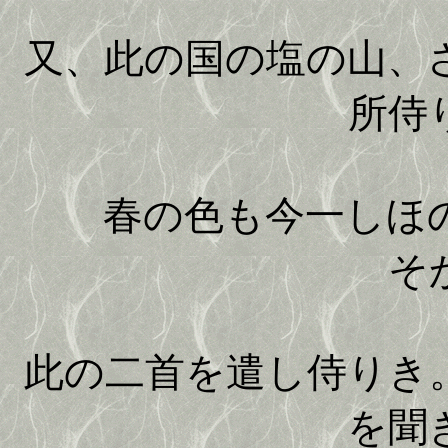
又、此の国の塩の山、
所侍
春の色も今一しほの
そ
此の二首を遣し侍りき
を聞