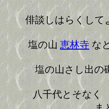
俳談しはらくして
塩の山
恵林寺
な
塩の山さし出の磯
八千代とそなく 
ま