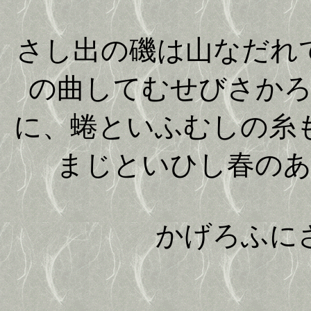
さし出の磯は山なだれ
の曲してむせびさか
に、蜷といふむしの糸
まじといひし春の
かげろふにさし