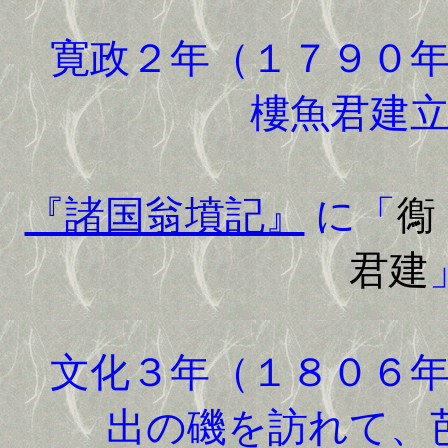
寛政２年（１７９０年
樓魚君建
『諸国翁墳記』
に「
鵆
君建
文化３年（１８０６年
出の磯を訪れて、