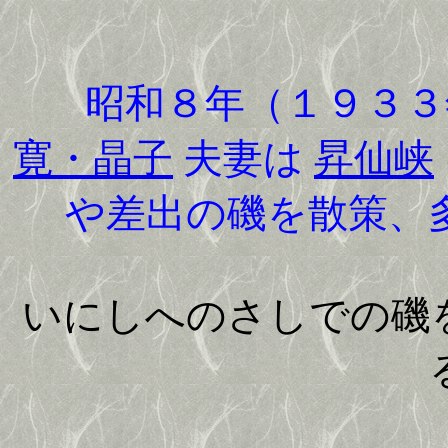
昭和８年（１９３３
寛・晶子
夫妻は
昇仙峡
や差出の磯を散策、
いにしへのさしでの磯