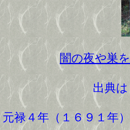
闇の夜や巣
出典
元禄４年（１６９１年