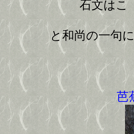
石文はこゝを
と和尚の一句
芭