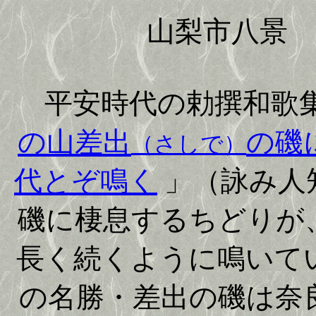
山梨市八景
平安時代の勅撰和歌
の山差出
の磯
（さしで）
代とぞ鳴く
」（詠み人
磯に棲息するちどりが
長く続くように鳴いて
の名勝・差出の磯は奈