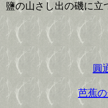
鹽の山さし出の磯に立
圓
芭蕉の