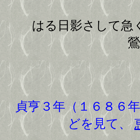
はる日影さして急く
貞亨３年（１６８６年
どを見て、