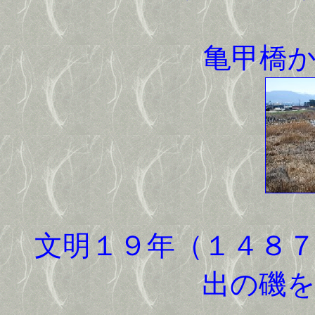
亀甲橋
文明１９年（１４８７
出の磯