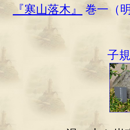
『寒山落木』
巻一（明
子