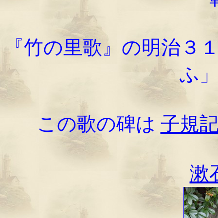
『竹の里歌』の明治３
ふ
この歌の碑は
子規
漱