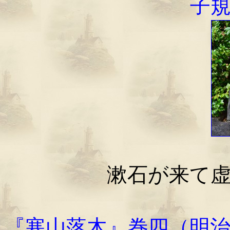
子
漱石が来て
『寒山落木』巻四（明