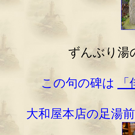
ずんぶり湯
この句の碑は
「
大和屋本店の足湯