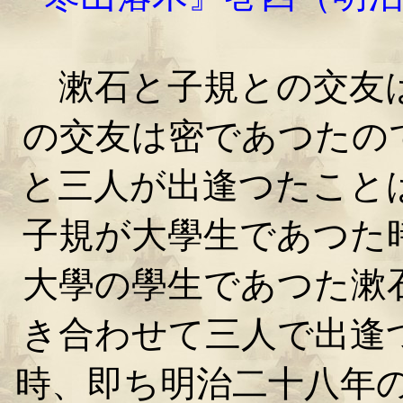
漱石と子規との交友は
の交友は密であつたの
と三人が出逢つたこと
子規が大學生であつた
大學の學生であつた漱
き合わせて三人で出逢
時、即ち明治二十八年