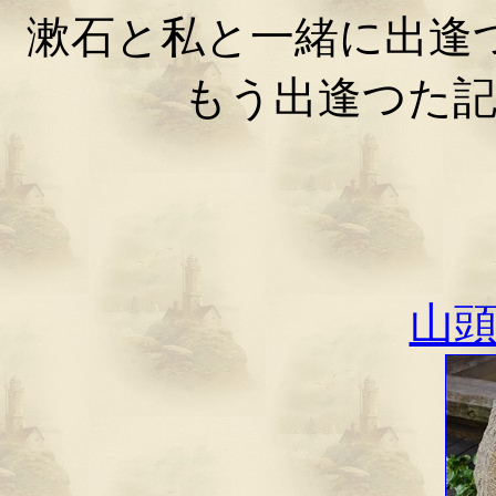
漱石と私と一緒に出逢
もう出逢つた
山