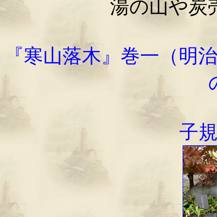
湯の山や炭
『寒山落木』巻一（明
子