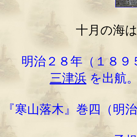
十月の海
明治２８年（１８９
三津浜
を出航。
『寒山落木』巻四（明