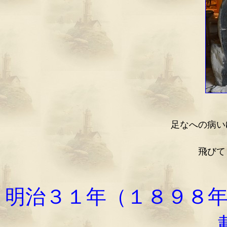
足なへの病い
飛びても行
明治３１年（１８９８