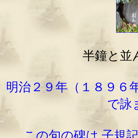
半鐘と並
明治２９年（１８９６
で詠
この句の碑は
子規