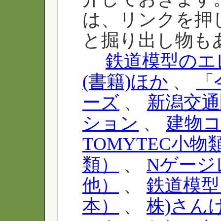
は、リンクを押
と掘り出し物も
鉄道模型のエ
(書籍)ほか
、
「
ーズ
、
新潟交通
ション
、
建物
TOMYTEC小物
類）
、
Nゲージ
他）
、
鉄道模型
本）
、
株)さん