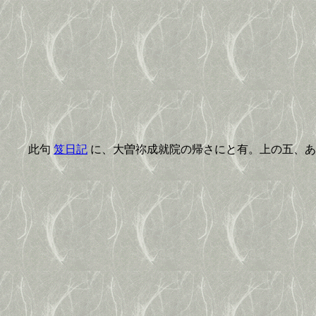
此句
笈日記
に、大曽祢成就院の帰さにと有。上の五、あ