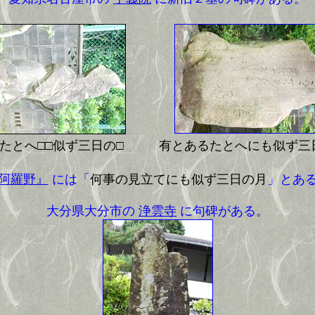
□たとへ□□似ず三日の□
有とあるたとへにも似ず三
阿羅野』
には「
何事の見立てにも似ず三日の月
」とあ
大分県大分市の
浄雲寺
に句碑がある。