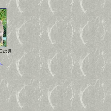
日の月
る。