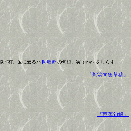
似ず有。爰に云るハ
阿羅野
の句也。実
をしらず。
（ママ）
『蕉翁句集草稿』
『芭蕉句解』