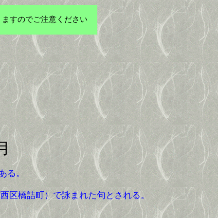
りますのでご注意ください
月
ある。
西区橋詰町）で詠まれた句とされる。