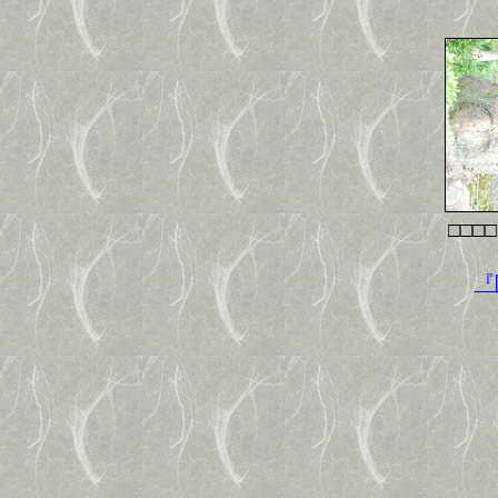
□□□
『