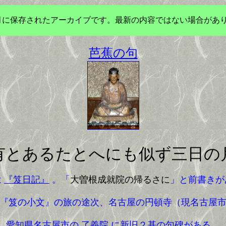
年3月に保存されたアーカイブです。最新の内容ではない場合があ
芭蕉の句
有とあるたとへにも似ず三日の
は
『笈日記』
。「
大曽根成就院の帰るさに
」と前書きが
『笈の小文』の旅の途次、名古屋の円頓寺（現名古屋市
愛知県名古屋市の
了義院
に新旧２基の句碑がある。