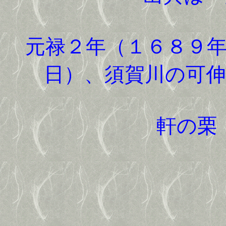
元禄２年（１６８９年
日）、須賀川の可
軒の栗