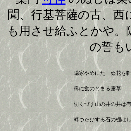
聞、行基菩薩の古、西
も用させ給ふとかや。
の誓も
隠家やめにたゝぬ花を
稀に蛍のとまる露草
切くづす山の井の井は
畔づたひする石の棚は