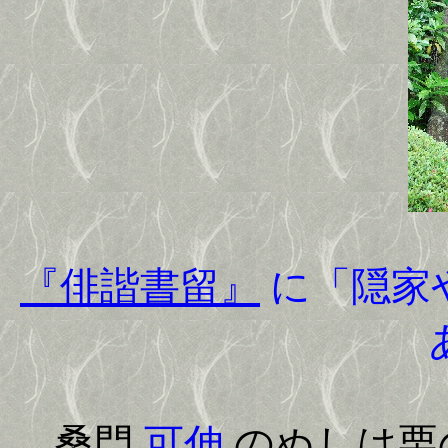
『俳諧書留』
に「隠家
桑門
可伸
のぬしは栗