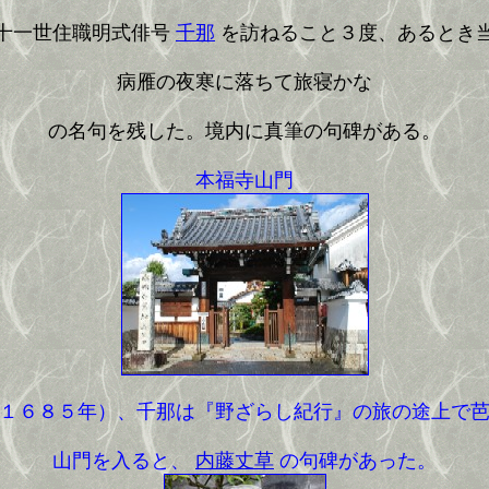
十一世住職明式俳号
千那
を訪ねること３度、あるとき
病雁の夜寒に落ちて旅寝かな
の名句を残した。境内に真筆の句碑がある。
本福寺山門
１６８５年）、千那は『野ざらし紀行』の旅の途上で
山門を入ると、
内藤丈草
の句碑があった。