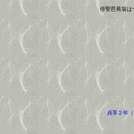
俳聖芭蕉翁は
貞享２年（