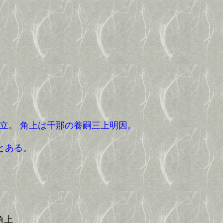
立。 角上は千那の養嗣三上明因。
とある。
上