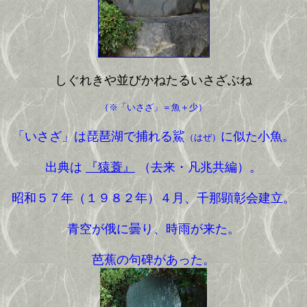
しぐれきや並びかねたるいさざぶね
（※「いさざ」＝魚＋少）
「いさざ」は琵琶湖で捕れる鯊
に似た小魚。
（はぜ）
出典は
『猿蓑』
（去来・凡兆共編）。
昭和５７年（１９８２年）４月、千那顕彰会建立。
青空が俄に曇り、時雨が来た。
芭蕉の句碑があった。