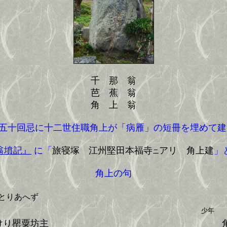
千 那 翁
芭 蕉 翁
角 上 翁
十回忌に十二世住職角上が「病雁」の短冊を埋めて建
翁墳記』
に「
旅寝塚 江州堅田本福寺
アリ 角上建
」
ニ
角上の句
とりあへず
少年
けり罌粟坊主
角