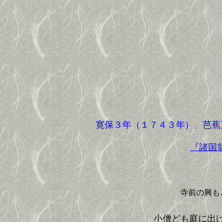
寛保３年（１７４３年）、芭蕉五
『諸国
寺前の興も
小僧ども庭に出