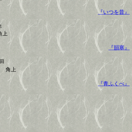
『いつを昔』
息
上
『韻塞』
田
角上
『青ふくべ』