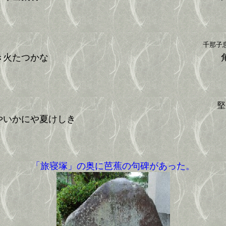
千那子
き火たつかな
角
堅
やいかにや夏けしき
「旅寝塚」の奥に芭蕉の句碑があった。