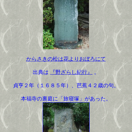
からさきの松は花よりおぼろにて
出典は
『野ざらし紀行』
。
貞亨２年（１６８５年）、芭蕉４２歳の句。
本福寺の裏庭に「旅寝塚」があった。