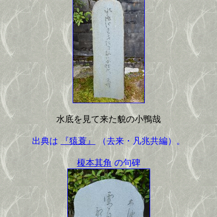
水底を見て来た貌の小鴨哉
出典は
『猿蓑』
（去来・凡兆共編）。
榎本其角
の句碑