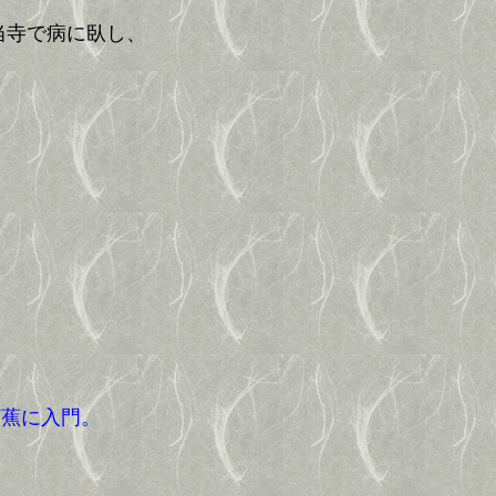
当寺で病に臥し、
芭蕉に入門。