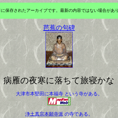
年3月に保存されたアーカイブです。最新の内容ではない場合があ
芭蕉の句碑
病雁の夜寒に落ちて旅寝かな
大津市本堅田に本福寺 という寺がある。
浄土真宗本願寺派
の寺である。