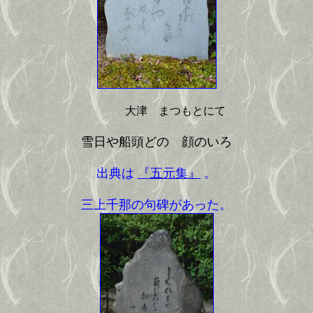
大津 まつもとにて
雪日や船頭どのゝ顔のいろ
出典は
『五元集』
。
三上千那の句碑があった。