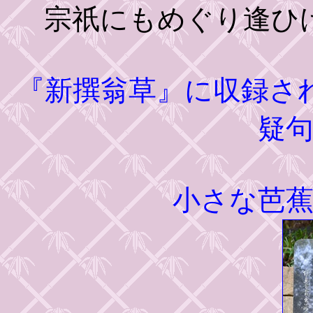
宗祇にもめぐり逢
『新撰翁草』に収録さ
疑
小さな芭