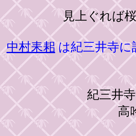
見上ぐれば
中村耒耜
は紀三井寺に
紀三井寺な
高吟に