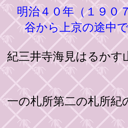
明治４０年（１９０
谷から上京の途中
紀三井寺海見はるかす
一の札所第二の札所紀