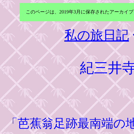
このページは、2019年3月に保存されたアーカ
私の旅日記
紀三井
「芭蕉翁足跡最南端の