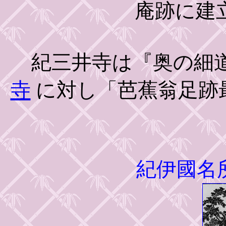
庵跡に建
紀三井寺は『奥の細
寺
に対し「芭蕉翁足跡
紀伊國名