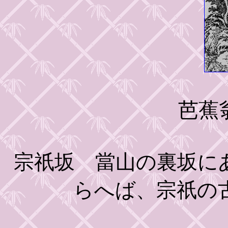
芭蕉
宗祇坂 當山の裏坂に
らへば、宗祇の