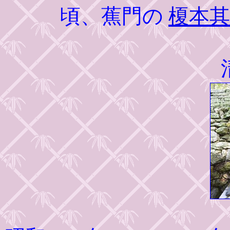
頃、蕉門の
榎本其