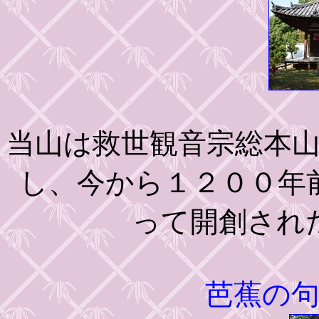
当山は救世観音宗総本
し、今から１２００年
って開創され
芭蕉の