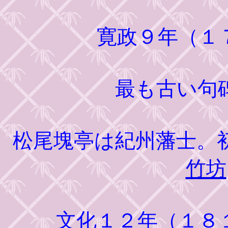
寛政９年（１
最も古い句
松尾塊亭は紀州藩士。
竹坊
文化１２年（１８