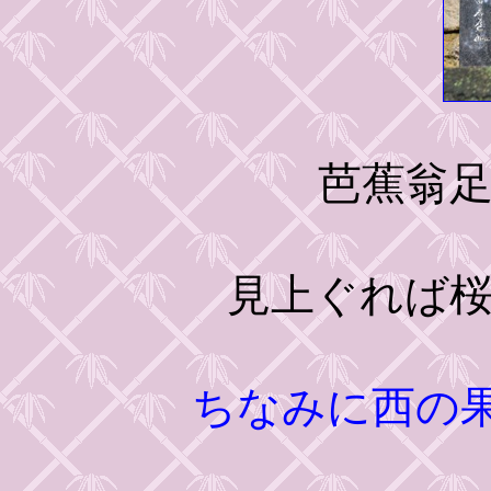
芭蕉翁
見上ぐれば
ちなみに西の