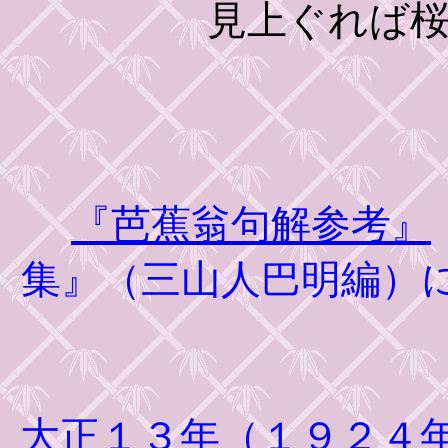
見上ぐれば
『芭蕉翁句解参考』
集』（三山人巴明編）
大正１３年（１９２４