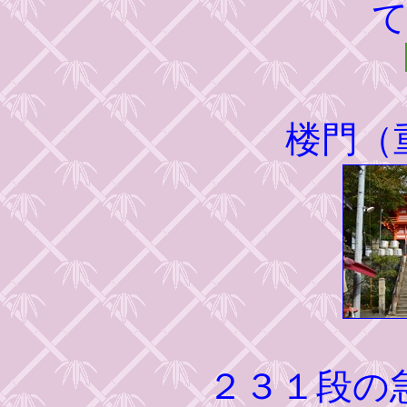
楼門
（
２３１段の