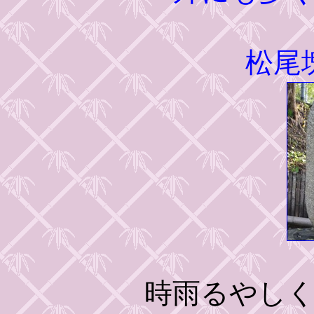
松尾
時雨るやし