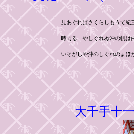
見あぐればさくらしもうて紀
時雨るゝやしぐれぬ沖の帆は
いそがしや沖のしぐれのまほ
大千手十