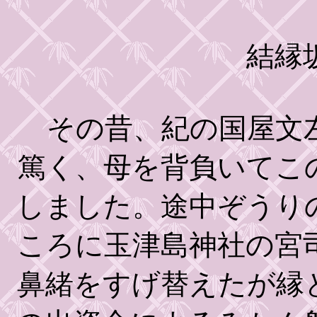
結縁
その昔、紀の国屋文左
篤く、母を背負いてこ
しました。途中ぞうり
ころに玉津島神社の宮
鼻緒をすげ替えたが縁