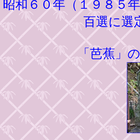
昭和６０年（１９８５
百選に選
「芭蕉」