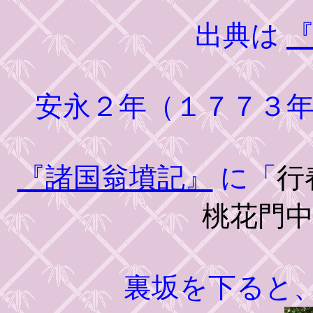
出典は
安永２年（１７７３
『諸国翁墳記』
に「
行
桃花門
裏坂を下ると