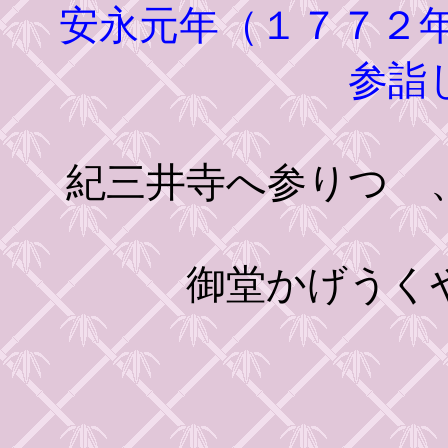
安永元年（１７７２
参詣
紀三井寺へ参りつゝ
御堂かげうくや