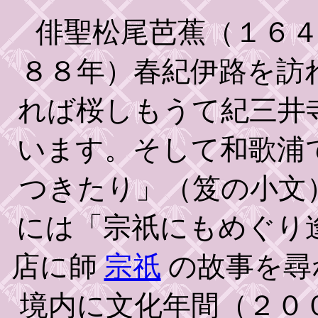
俳聖松尾芭蕉（１６４
８８年）春紀伊路を訪
れば桜しもうて紀三井
います。そして和歌浦
つきたり」（笈の小文
には「宗祇にもめぐり
店に師
宗祇
の故事を尋
境内に文化年間（２０