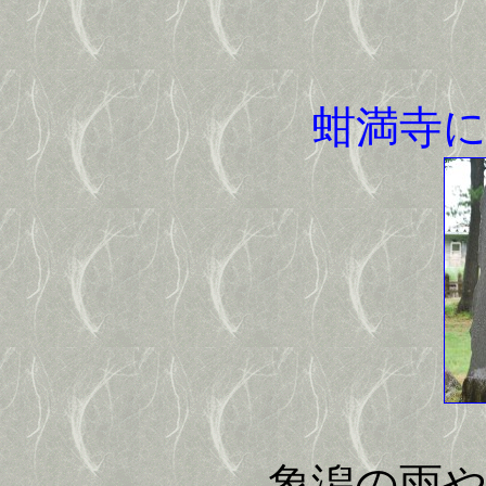
蚶満寺
象潟の雨