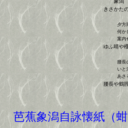
象潟
きさかた
ね
夕方雨
何かし舟
案内せ
ゆふ晴や
波
腰長の汐
いと淺く
あさる
腰長や鶴
武陵
芭蕉象潟自詠懐紙（