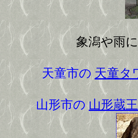
象潟や雨
天童市の
天童タ
山形市の
山形蔵王