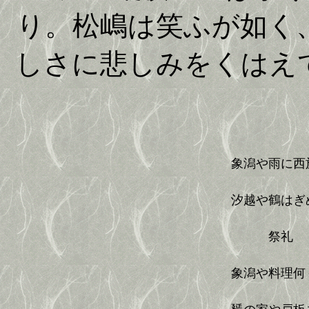
り。松嶋は笑ふが如く
しさに悲しみをくはえ
象潟や雨に西
汐越や鶴はぎ
祭礼
象潟や料理何