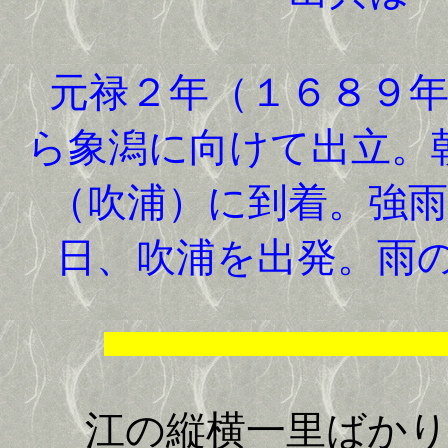
元禄２年（１６８９年
ら象潟に向けて出立。
（吹浦）に到着。強
日、吹浦を出発。雨
江山水陸
江の縦横一里ばかり