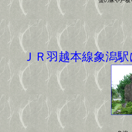
蜑の家や戸板
ＪＲ羽越本線象潟駅