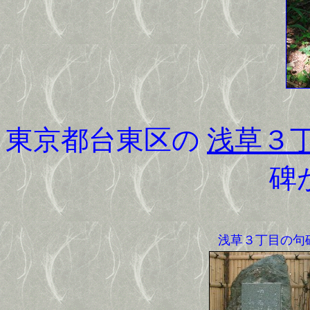
東京都台東区の
浅草３
碑
浅草３丁目の句