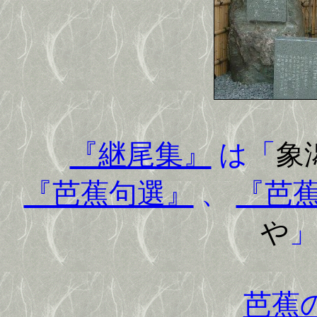
『継尾集』
は「
象
『芭蕉句選』
、
『芭
や
芭蕉