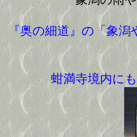
『奥の細道』の「象潟
蚶満寺境内に