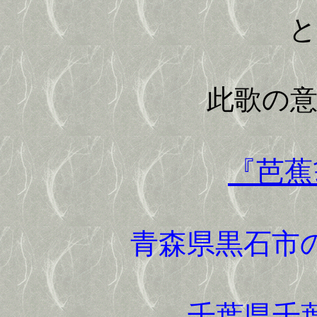
とぼその
此歌の
『芭蕉
青森県黒石市
千葉県千