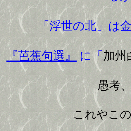
「浮世の北」は
『芭蕉句選』
に「
加州
愚考
これやこのう