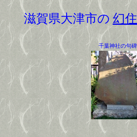
滋賀県大津市の
幻
千葉神社の句碑