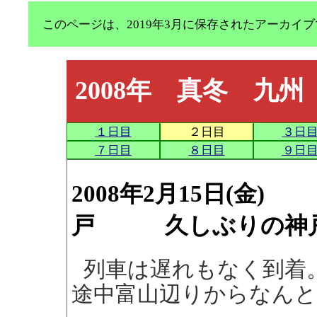
このページは、2019年3月に保存されたアーカ
2008年 真冬 九州
１日目
２日目
３日
７日目
８日目
９日
2008年2月15日(
戸 久しぶりの神
列車は遅れもなく到着
途中富山辺りからなん