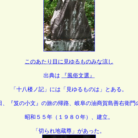
このあたり目に見ゆるものみな涼し
出典は
『風俗文選』
「十八楼ノ記」には「見ゆるものは」とある。
、『笈の小文』の旅の帰路、岐阜の油商賀島善右衛門
昭和５５年（１９８０年）、建立。
「切られ地蔵尊」があった。