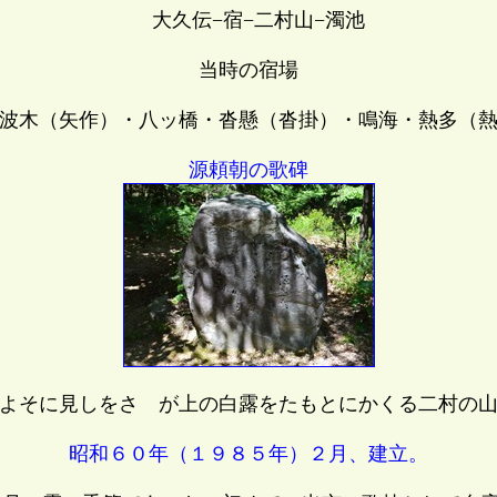
大久伝−宿−二村山−濁池
当時の宿場
波木（矢作）・八ッ橋・沓懸（沓掛）・鳴海・熱多（熱
源頼朝の歌碑
よそに見しをさゝが上の白露をたもとにかくる二村の
昭和６０年（１９８５年）２月、建立。