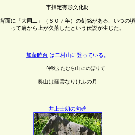
市指定有形文化財
背面に「大同二」（８０７年）の刻銘がある。いつの
って肩から上が欠落したという伝説が生じた。
加藤暁台
は二村山に登っている。
仲秋ふたむら山 にのぼりて
奥山は霰雲なりけふの月
井上士朗の句碑