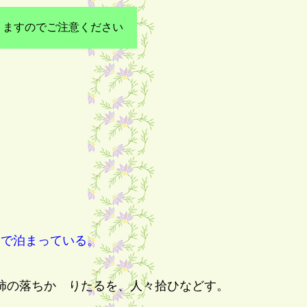
りますのでご注意ください
。
で泊まっている。
柿の落ちかゝりたるを、人々拾ひなどす。