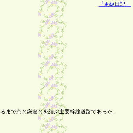
『更級日記』
めるまで京と鎌倉とを結ぶ主要幹線道路であった。