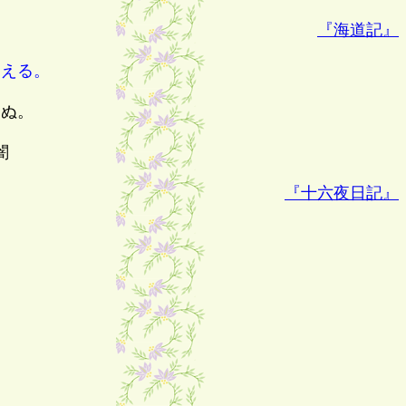
『海道記』
える。
ぬ。
闇
『十六夜日記』