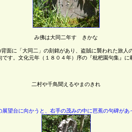
み佛は大同二年すゝきかな
の背面に「大同二」の刻銘があり、盗賊に襲われた旅人
句です。文化元年（１８０４年）序の『枇杷園句集』に
二村や千鳥聞えるやまのきれ
の展望台に向かうと、右手の茂みの中に芭蕉の句碑があ