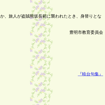
頃か、旅人が盗賊熊坂長範に襲われたとき、身替りとな
豊明市教育委員会
『暁台句集』