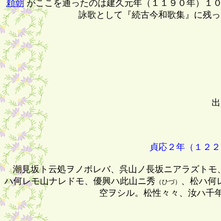
頼朝
がここを通ったのは建久元年（１１９０年）１０
詠歌として『続古今和歌集』に残っ
出
貞応２年（１２２
潮見坂ト云処ヲノボレバ、呉山ノ長坂ニアラズトモ
ハ何レモ山ナレドモ、優興ハ此山ニ秀
、松ハ何
（ひづ）
空ヲシル。松性々々、汝ハ千