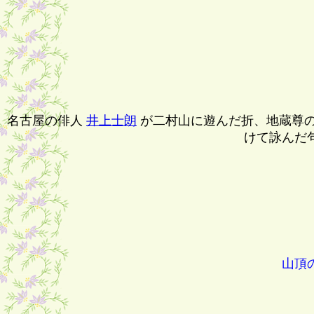
名古屋の俳人
井上士朗
が二村山に遊んだ折、地蔵尊
けて詠んだ
山頂