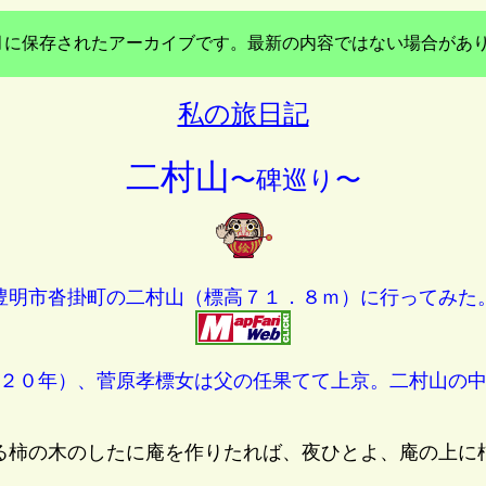
年3月に保存されたアーカイブです。最新の内容ではない場合があ
私の旅日記
二村山
〜碑巡り〜
豊明市沓掛町の二村山（標高７１．８ｍ）に行ってみた
２０年）、菅原孝標女は父の任果てて上京。二村山の中
る柿の木のしたに庵を作りたれば、夜ひとよ、庵の上に