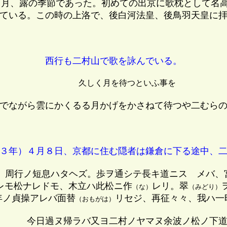
月、露の季節であった。初めての出京に歌枕として名
ている。この時の上洛で、後白河法皇、後鳥羽天皇に
西行も二村山で歌を詠んでいる。
久しく月を待つといふ事を
でながら雲にかくるる月かげをかさねて待つや二むら
３年）４月８日、京都に住む隠者は鎌倉に下る途中、二
、周行ノ短息ハタヘズ。歩ヲ通シテ長キ道ニスゝメバ、
レモ松ナレドモ、木立ハ此松ニ作
レリ。翠
（な）
（みどり）
年ノ貞操アレバ面替
リセジ、再征々々、我ハ一
（おもがは）
今日過ヌ帰ラバ又ヨ二村ノヤマヌ余波ノ松ノ下