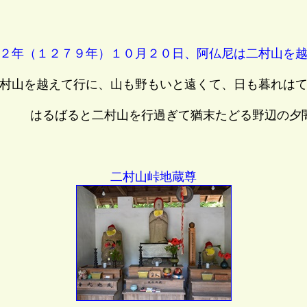
２年（１２７９年）１０月２０日、阿仏尼は二村山を越
村山を越えて行に、山も野もいと遠くて、日も暮れはて
はるばると二村山を行過ぎて猶末たどる野辺の夕
二村山峠地蔵尊