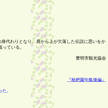
の身代わりとなり、肩から上が欠落した伝説に思いをか
載っている。
豊明市観光協会
『枇杷園句集後編』
った。