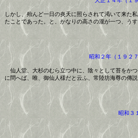
大正１４年（１９
しかし、殆んど一日の炎天に照らされて渇いて来た私
たことであった。と、かなりの高さの瀧が一つ、うす
昭和２年（１９２７
仙人堂、大杉のむら立つ中に、陰々として苔をかつ
に問へば、唯、御仙人様だと云ふ、常陸坊海尊の傳説
昭和３１