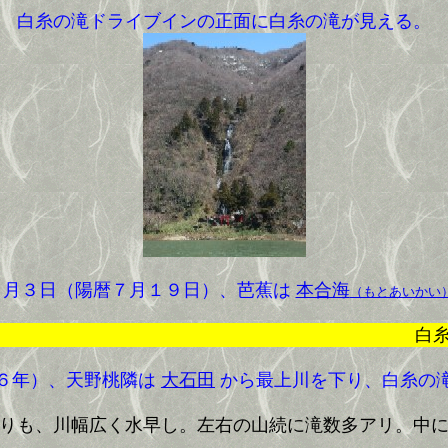
白糸の滝ドライブインの正面に白糸の滝が見える。
月３日（陽暦７月１９日）、芭蕉は
本合海
（もとあいかい
白糸の瀧は青
６年）、天野桃隣は
大石田
から最上川を下り、白糸の
りも、川幅広く水早し。左右の山続に滝数多アリ。中に