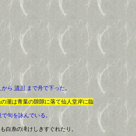
から
清川
まで舟で下った。
）
葉の隙隙に落て仙人堂岸に臨て立。水みなぎつて舟あ
滝で句を詠んでいる。
も白糸の滝けしきすぐれたり。