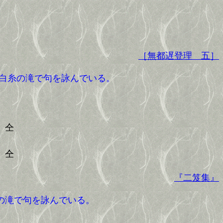
［無都遅登理 五］
白糸の滝で句を詠んでいる。
仝
仝
『二笈集』
の滝で句を詠んでいる。