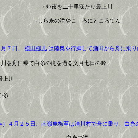
○短夜を二十里寐たり最上川
○しら糸の滝やこゝろにところてん
７月７日、
横田柳几
は陸奥を行脚して酒田から舟に乗り
上川を舟に乗て白糸の滝を過る文月七日の吟
最上川
の糸
）４月２５日、南嶺庵梅至は清川村で舟に乗り、白糸
白糸の滝