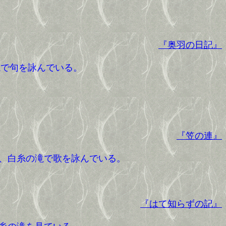
『奥羽の日記』
で句を詠んでいる。
『笠の連』
、白糸の滝で歌を詠んでいる。
『はて知らずの記』