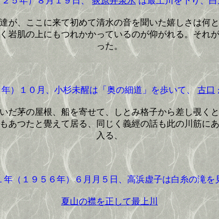
２５年）８月１９日、
荻原井泉水
は最上川を下り、白
達が、ここに来て初めて清水の音を聞いた嬉しさは何
く岩肌の上にもつれかかっているのが仰がれる。それ
った。
年）１０月、小杉未醒は「奥の細道」を歩いて、
古口
いだ茅の屋根、船を寄せて、しとみ格子から差し覗くと
もあつたと覺えて居る、同じく義經の話も此の川筋に
入る、
年（１９５６年）６月月５日、高浜虚子は白糸の滝を
夏山の襟を正して最上川