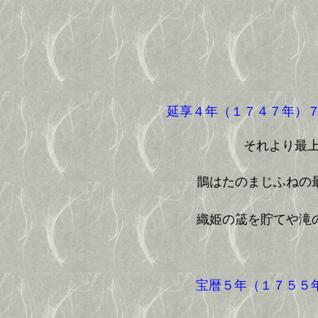
延享４年（１７４７年）
それより最
鵲はたのまじふねの
織姫の筬を貯てや滝
宝暦５年（１７５５年