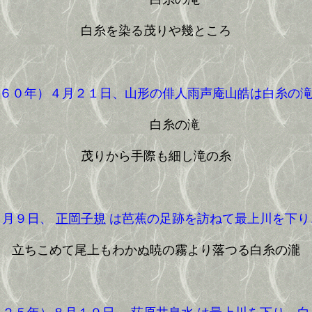
白糸を染る茂りや幾ところ
６０年）４月２１日、山形の俳人雨声庵山皓は白糸の滝
白糸の滝
茂りから手際も細し滝の糸
８月９日、
正岡子規
は芭蕉の足跡を訪ねて最上川を下り
立ちこめて尾上もわかぬ暁の霧より落つる白糸の瀧