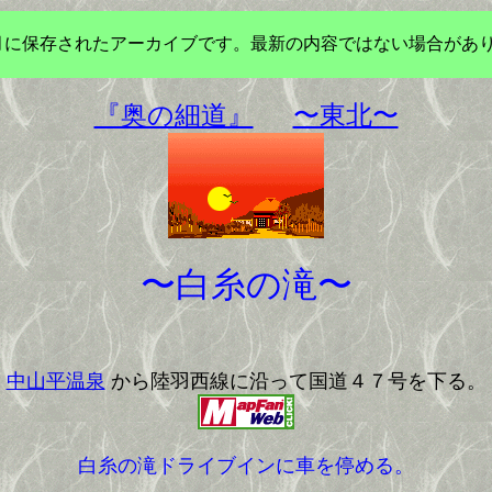
年3月に保存されたアーカイブです。最新の内容ではない場合があ
『奥の細道』
〜東北〜
〜白糸の滝〜
中山平温泉
から陸羽西線に沿って国道４７号を下る。
白糸の滝ドライブインに車を停める。