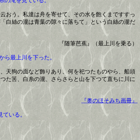
糸の滝を見ている。
と云おう。私達は舟を寄せて、その水を飽くまですすっ
が「白絲の瀧は青葉の隙々に落ちて」という白絲の瀧だ
『随筆芭蕉』（最上川を乗る）
から最上川を下った。
、天狗の面など飾りあり、何を祀つたものやら、船頭
あつた筈、白糸の瀧、さらさらと山を下つて直ちに川に
『奥のほそみち画冊』
見ている。