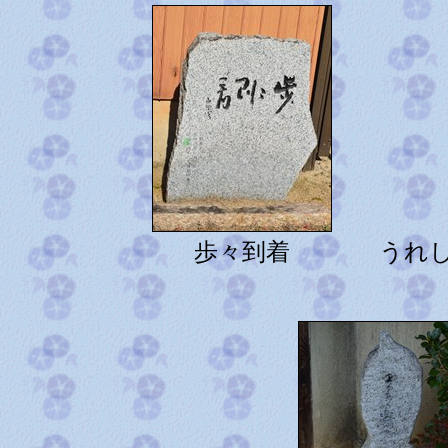
歩々到着
うれ