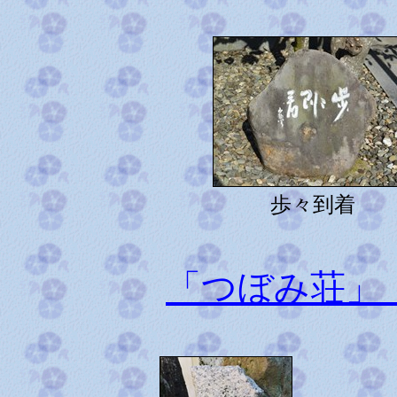
歩々到着
「つぼみ荘」