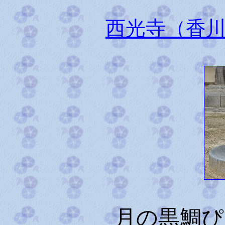
西光寺（香
月の黒鯛ぴ