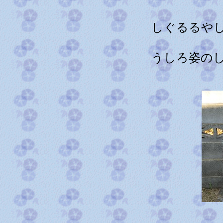
しぐるるや
うしろ姿の