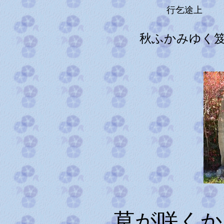
行乞途上
秋ふかみゆく
草が咲くか