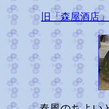
旧「森屋酒店
春風のちよい