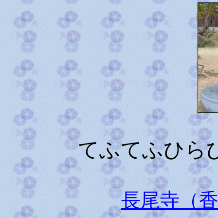
てふてふひら
長尾寺（