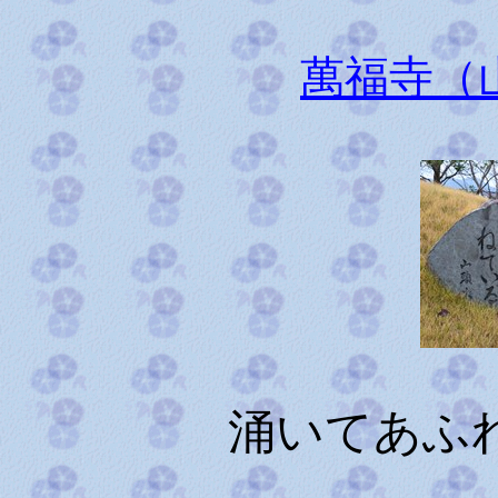
萬福寺（
涌いてあふ