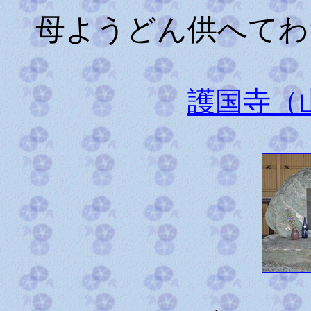
母ようどん供へてわ
護国寺（