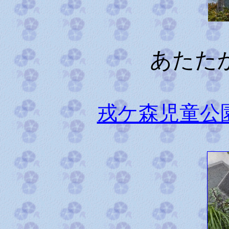
あたた
戎ケ森児童公