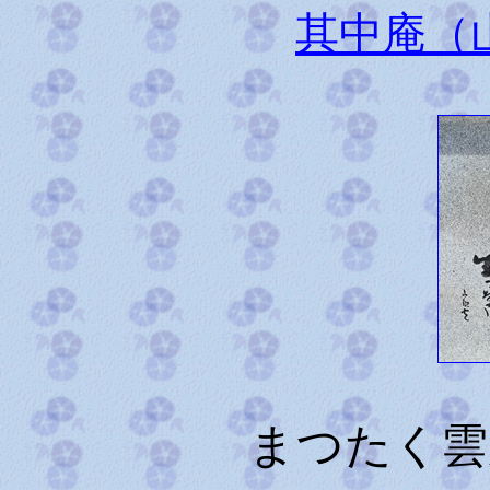
其中庵（
まつたく雲