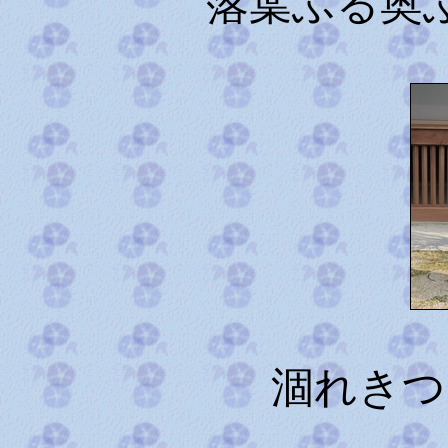
落葉ふる奥
涸れきつ