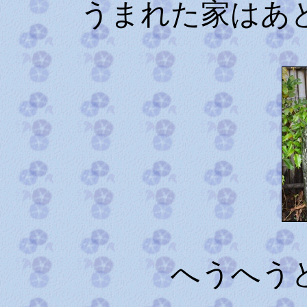
うまれた家はあ
へうへう