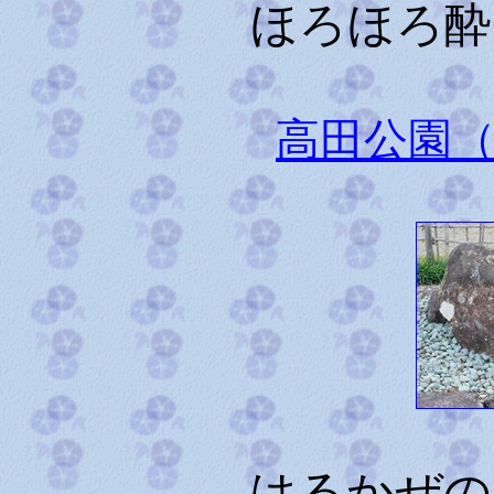
ほろほろ酔
高田公園
はるかぜの