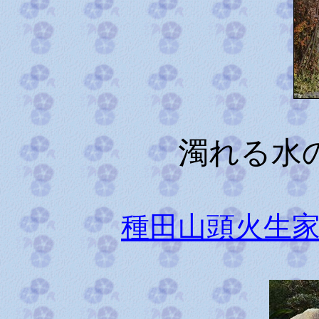
濁れる水
種田山頭火生