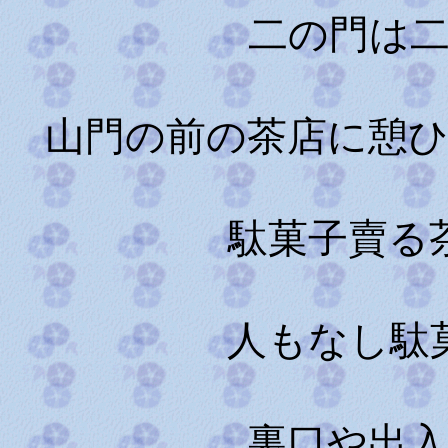
二の門は
山門の前の茶店に憩
駄菓子賣る
人もなし駄
裏口や出