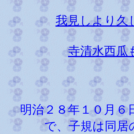
我見しより久
寺清水西瓜
明治２８年１０月６日
で、子規は同居