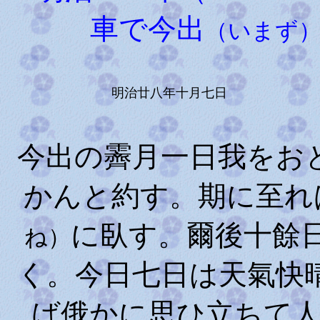
車で今出
（いまず
明治廿八年十月七日
今出の霽月一日我をお
かんと約す。期に至れ
に臥す。爾後十餘
ね）
く。今日七日は天氣快
ば俄かに思ひ立ちて