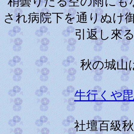
稍曇りたる空の雨にも
され病院下を通りぬけ
引返し來
秋の城山
牛行くや
社壇百級