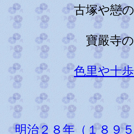
古塚や戀
寶嚴寺の山
色里や十
明治２８年（１８９５