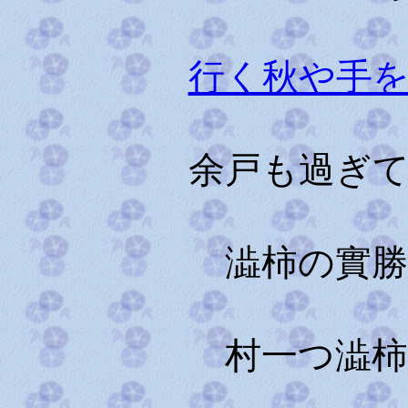
行く秋や手
余戸も過ぎ
澁柿の實
村一つ澁