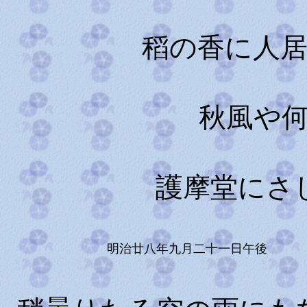
稻の香に人
秋風や
護摩堂にさ
明治廿八年九月二十一日午後