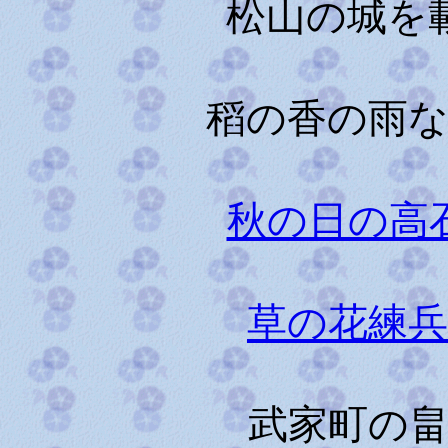
松山の城を
稻の香の雨
秋の日の高
草の花練
武家町の