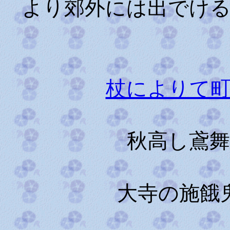
より郊外には出でけ
杖によりて
秋高し鳶
大寺の施餓