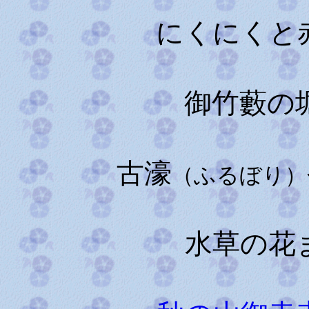
にくにくと
御竹藪の
古濠
（ふるぼり）
水草の花