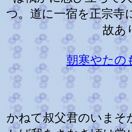
つ。道に一宿を正宗寺
故あ
朝寒やたの
かねて叔父君のいまそ