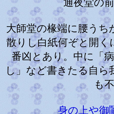
通夜堂の
大師堂の椽端に腰うち
散りし白紙何ぞと開く
番凶とあり。中に「
し」など書きたる自ら
も
身の上や御