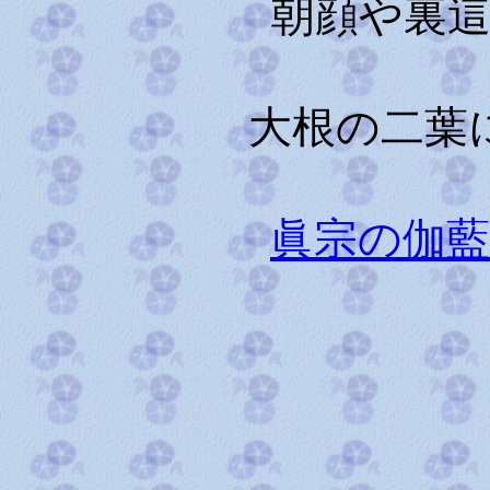
朝顔や裏
大根の二葉
眞宗の伽
藥