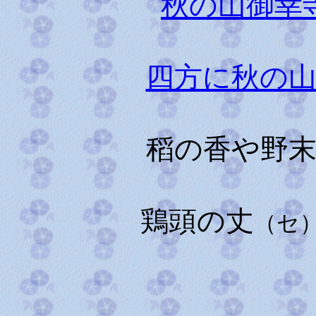
秋の山御幸
四方に秋の
稻の香や野
鶏頭の丈
（セ