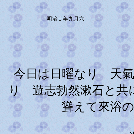
明治廿年九月六
今日は日曜なり 天
り 遊志勃然漱石と共
聳えて來浴