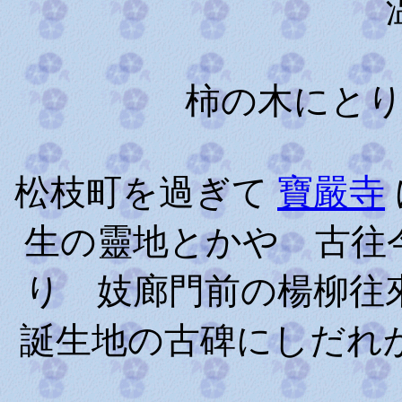
温泉
柿の木にと
松枝町を過ぎて
寶嚴寺
生の靈地とかや 古往
り 妓廊門前の楊柳往
誕生地の古碑にしだれ