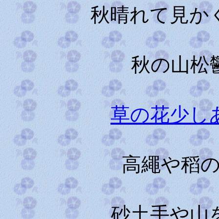
秋晴れて見か
秋の山松
草の花少し
高繩や稻
砂土手や山