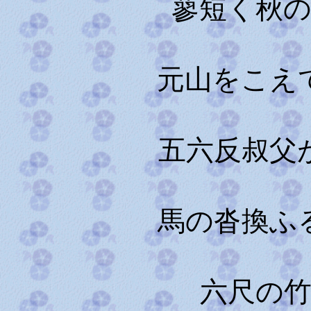
蓼短く秋
元山をこえ
五六反叔父
馬の沓換ふ
六尺の