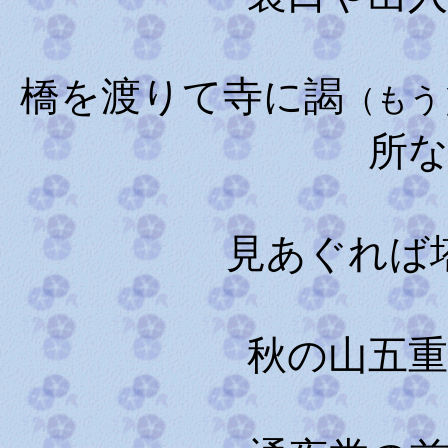
橋を渡りて寺に謁
（もう
所
見あぐれば
秋の山五