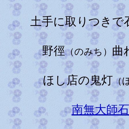
土手に取りつきで
野徑
曲
（のみち）
ほし店の鬼灯
（
南無大師