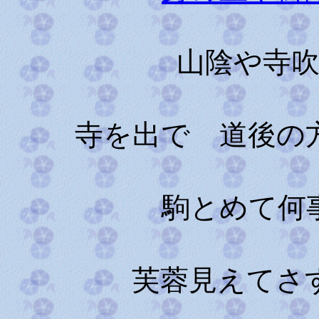
山陰や寺
寺を出でゝ道後の
駒とめて何
芙蓉見えてさ