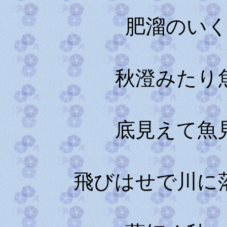
肥溜のい
秋澄みたり
底見えて魚
飛びはせで川に