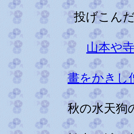
投げこん
山本や
畫をかきし
秋の水天狗