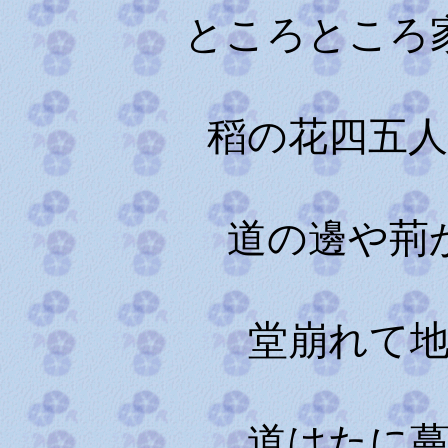
ところところ
稻の花四五
道の邊や荊
堂崩れて
道はたに