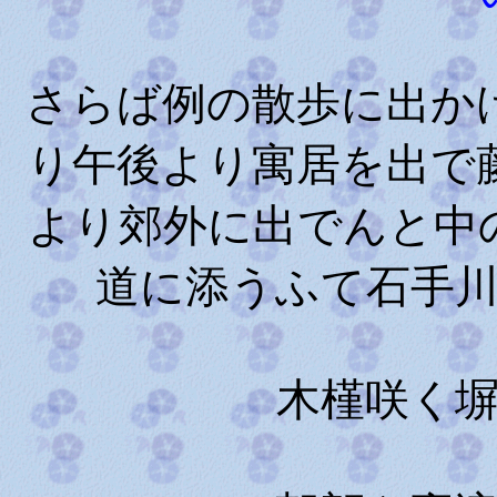
さらば例の散歩に出か
り午後より寓居を出で
より郊外に出でんと中
道に添うふて石手
木槿咲く