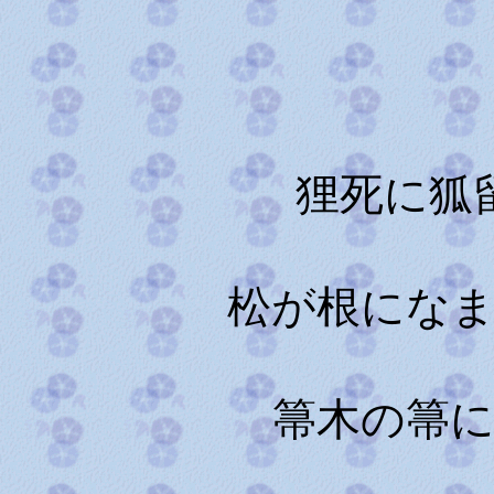
常
狸死に狐
松が根にな
箒木の箒