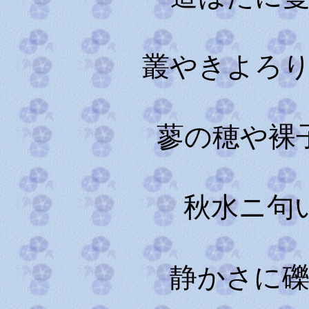
叢やきよろ
蓼の穂や裸
秋水ニ句いづ
静かさに