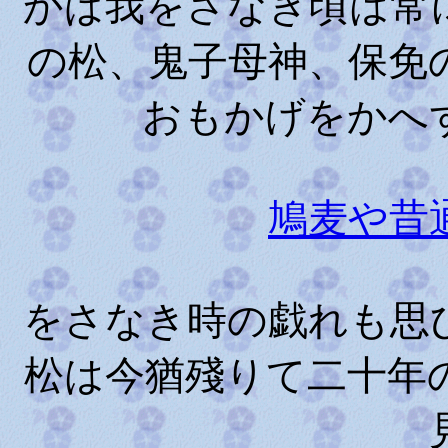
かば我をさなき頃は常
の松、鬼子母神、保免
おもかげをかへ
鳩麦や昔
をさなき時の戯れも思
松は今猶殘りて二十年