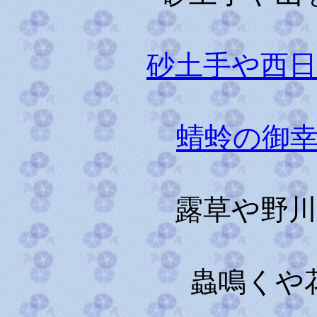
砂土手や西
蜻蛉の御
露草や野
蟲鳴くや