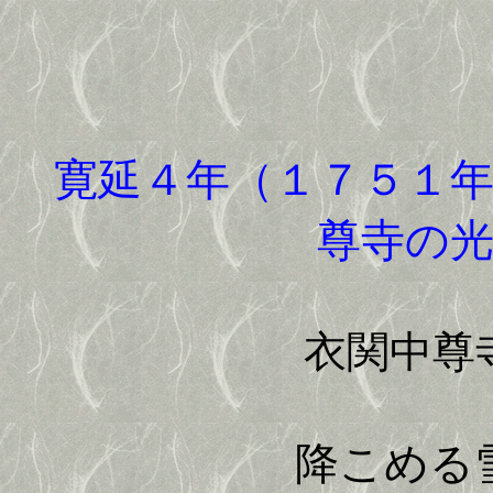
寛延４年（１７５１年
尊寺の
衣関中尊
降こめる