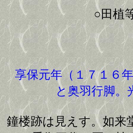
○田植等が
享保元年（１７１６年
と奥羽行脚。
鐘楼跡は見えす。如来