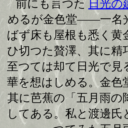
前にも言つた
日光の
めるが金色堂——一名
ばず床も屋根も悉く黄
ひ切つた贅澤、其に精
至つては却て日光で見
華を想はしめる。金色
其に芭蕉の「五月雨の
してある。私と渡邊氏