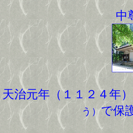
中
天治元年（１１２４年）
で保
う）