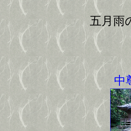
五月雨の降
中