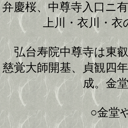
弁慶桜、中尊寺入口ニ
上川・衣川・衣
弘台寿院中尊寺は東叡
慈覚大師開基、貞観四
成。金
○金堂や泥