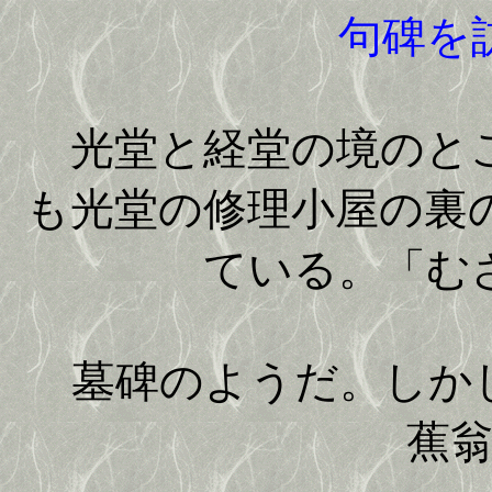
句碑を
光堂と経堂の境のとこ
も光堂の修理小屋の裏
ている。「む
墓碑のようだ。しかし
蕉