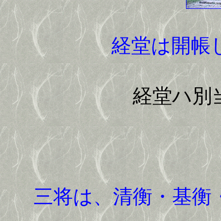
経堂は開帳
経堂ハ別
三将は、清衡・基衡