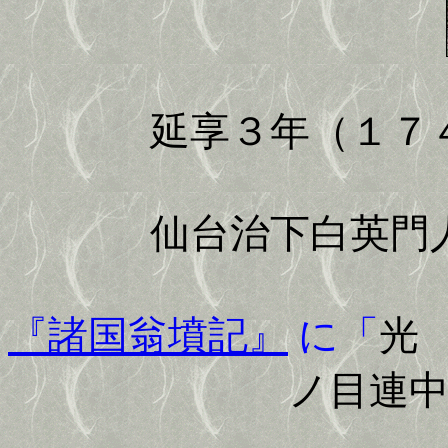
延享３年（１７
仙台治下白英門
『諸国翁墳記』
に「
光
ノ目連