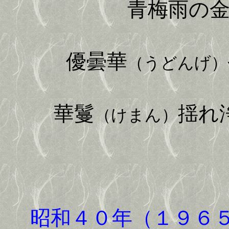
青梅雨の
優曇華
（うどんげ）
華鬘
揺れ
（けまん）
昭和４０年（１９６