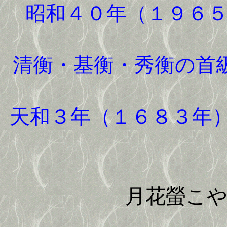
昭和４０年（１９６
清衡・基衡・秀衡の首
天和３年（１６８３年
月花螢こ