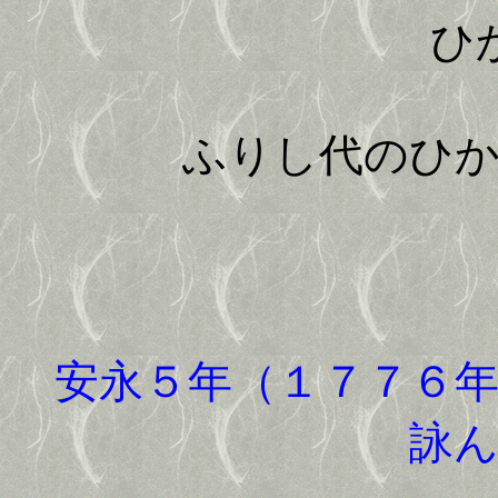
ひかり
ふりし代のひ
安永５年（１７７６年
詠