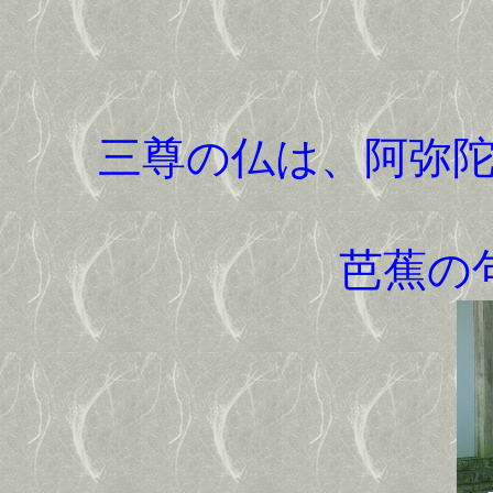
三尊の仏は、阿弥
芭蕉の