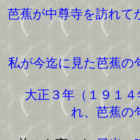
芭蕉が中尊寺を訪れて
私が今迄に見た芭蕉の
大正３年（１９１４
れ、芭蕉の