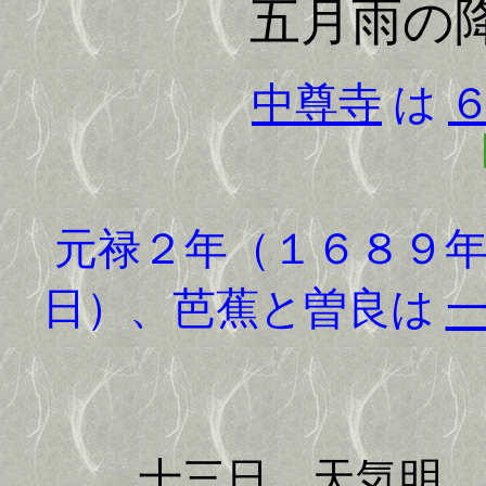
五月雨の
中尊寺
は
元禄２年（１６８９年
日）、芭蕉と曽良は
十三日 天気明