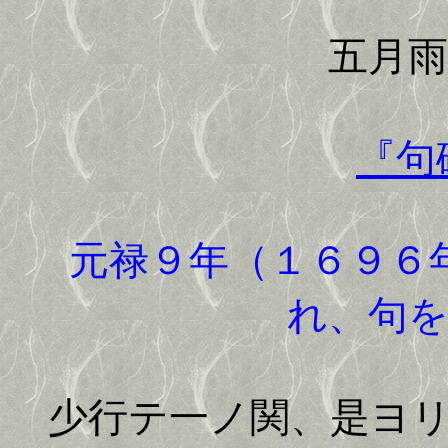
五月雨の
『句
元禄９年（１６９６
れ、句
少行テ一ノ関、是ヨリ