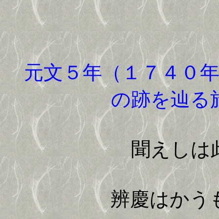
元文５年（１７４０年
の跡を辿る
聞えしは
辨慶はかう