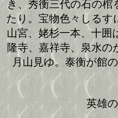
き、秀衡三代の石の棺
たり。宝物色々しるす
山宮、姥杉一本、十囲
隆寺、嘉祥寺、泉水の
月山見ゆ。泰衡が館
英雄の跡