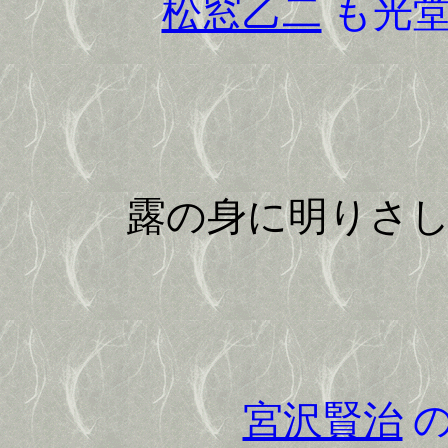
松窓乙二
も光堂
露の身に明りさ
宮沢賢治
の