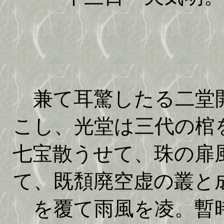
兼て耳驚したる二堂開
こし、光堂は三代の棺
七宝散うせて、珠の扉
て、既頽廃空虚の叢と
を覆て雨風を凌。暫