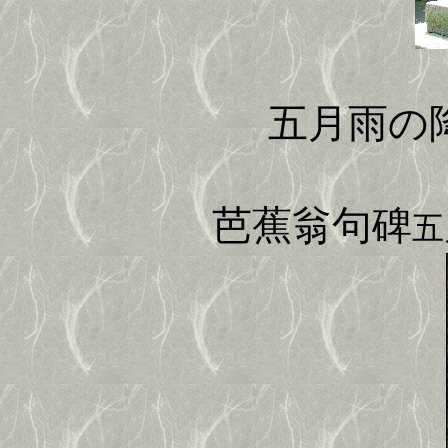
五月雨の
芭蕉翁句碑
五