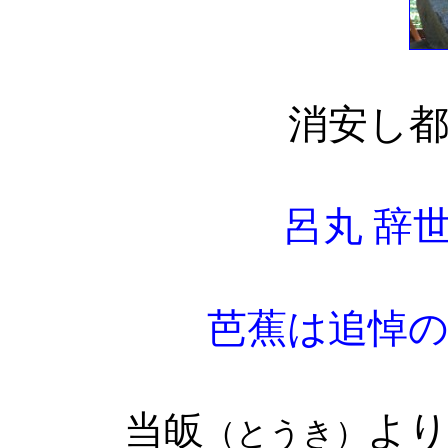
消安し
呂丸 辞
芭蕉は追悼
当皈
よ
（とうき）