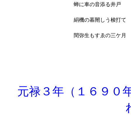
蝉に車の音添る井戸
絹機の暮閙しう梭打て
閏弥生もすゑの三ケ月
元禄３年（１６９０