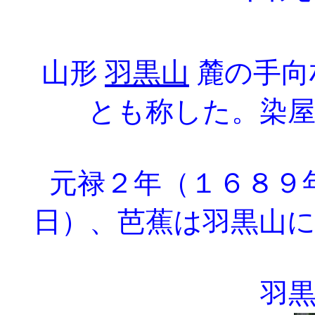
山形
羽黒山
麓の手向
とも称した。染
元禄２年（１６８９
日）、芭蕉は羽黒山
羽