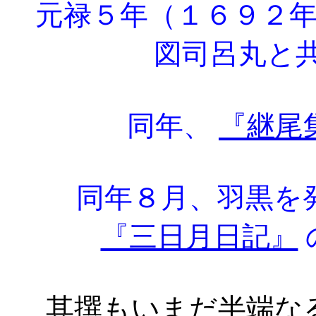
元禄５年（１６９２
図司呂丸と
同年、
『継尾
同年８月、羽黒を発
『三日月日記』
其撰もいまだ半端なる