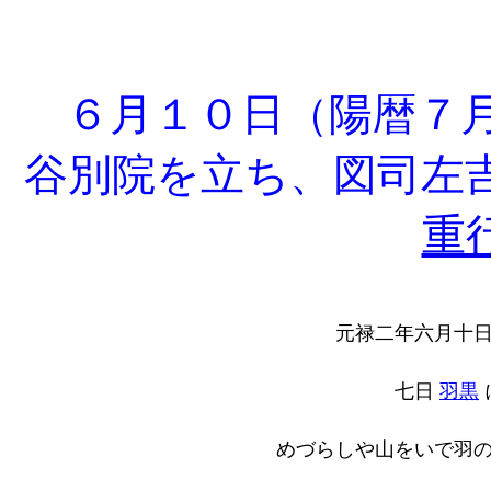
６月１０日（陽暦７月
谷別院を立ち、図司左
重
元禄二年六月十
七日
羽黒
めづらしや山をいで羽