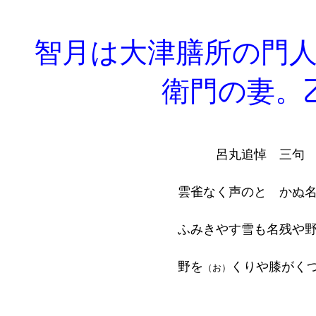
智月は大津膳所の門人
衛門の妻。
呂丸追悼 三句
雲雀なく声のとゞかぬ
ふみきやす雪も名残や
野を
くりや膝がく
（お）