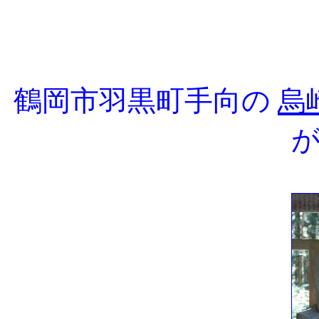
鶴岡市羽黒町手向の
烏