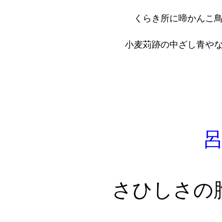
くらき所に啼かんこ
小麦苅跡の中ざし青や
さひしさの