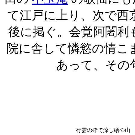
て江戸に上り、次で西
後に掲ぐ。会覚阿闍利
院に舎して憐慾の情こ
あって、その
行雲の砕て涼し礒の山