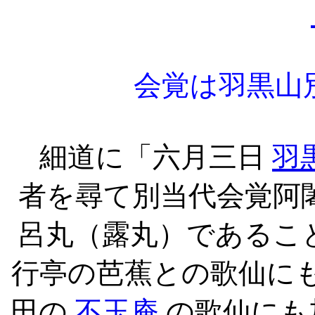
会覚は羽黒山
細道に「六月三日
羽
者を尋て別当代会覚阿
呂丸（露丸）であるこ
行亭の芭蕉との歌仙に
田の
不玉庵
の歌仙にも