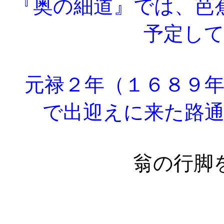
『奥の細道』では、芭
予定し
元禄２年（１６８９年
で出迎えに来た路
翁の行脚を此
む