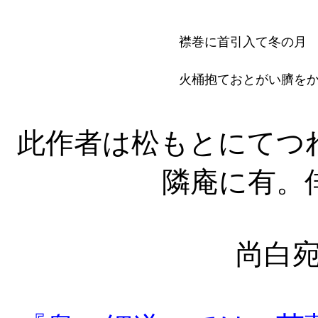
襟巻に首引入て冬の月
火桶抱ておとがい臍を
此作者は松もとにてつ
隣庵に有。
尚白