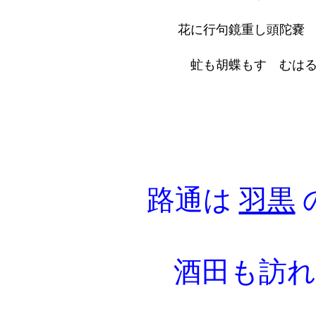
花に行句鏡重し頭陀嚢
虻も胡蝶もすゝむはる
路通は
羽黒
酒田も訪