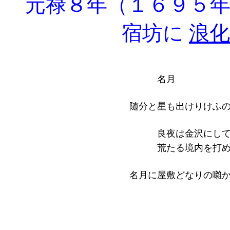
元禄８年（１６９５年
宿坊に
浪化
名月
随分と星も出けりけふ
良夜は金沢にして
荒たる境内を打め
名月に屋敷どなりの囃