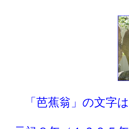
「芭蕉翁」の文字