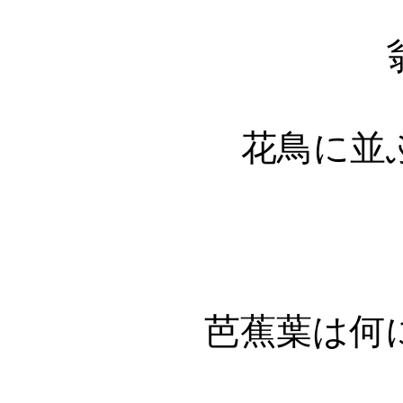
翁の
花鳥に並
芭蕉葉は何