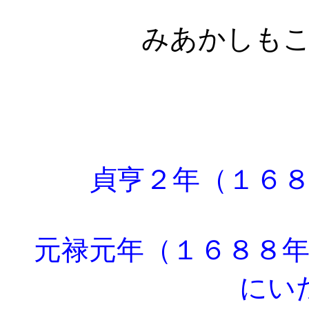
みあかしも
貞亨２年（１６８
元禄元年（１６８８年
にい