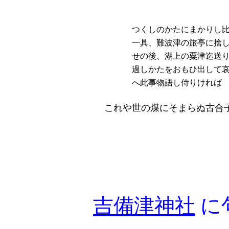
つくしのかたにまかりし
一具、難波津の旅亭に捨
せの後、湖上の粟津迄送
過しかたをおもひ出して
へ此事物語し侍りければ
これや世の煤にそまらぬ古合
吉備津神社
に