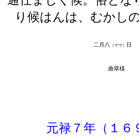
り候はんは、むかし
二月八
日
（ママ）
曲翠様
元禄７年（１６９