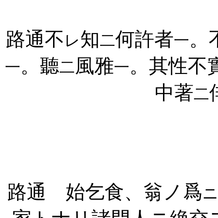
路通不
知
何許者
。
レ
二
一
。聽
風雅
。其性不
一
二
一
中著
二
路通 始乞食、翁ノ爲