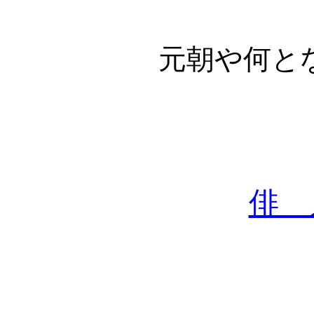
元朝や何と
俳 