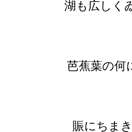
湖も広しく
芭蕉葉の何
賑にちま