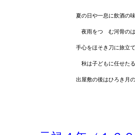
夏の日や一息に飲酒の
夜雨をつゝむ河骨の
手心をほそき刀に旅立
秋は子どもに任せた
出屋敷の後はひろき月