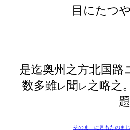
目にたつ
是迄奥州之方北国路
数多雖
聞
之略之
レ
レ
そのまゝに月もたのま