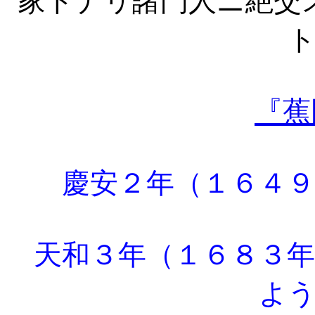
家トナリ諸門人ニ絶交
『蕉
慶安２年（１６４９
天和３年（１６８３年
よ