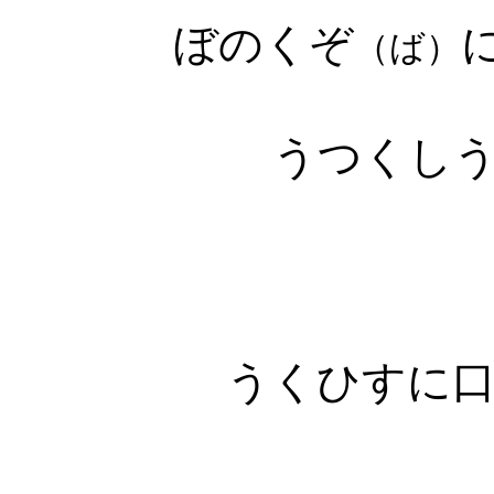
ぼのくぞ
（ば）
うつくし
うくひすに