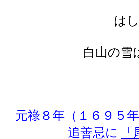
はしめ
白山の雪
元祿８年（１６９５年
追善忌に
「