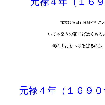
元禄４年（１６
旅立ける日も吟身やむこ
いでや空うの花ほどはくもる
句の上おもへはるばるの旅
元禄４年（１６９