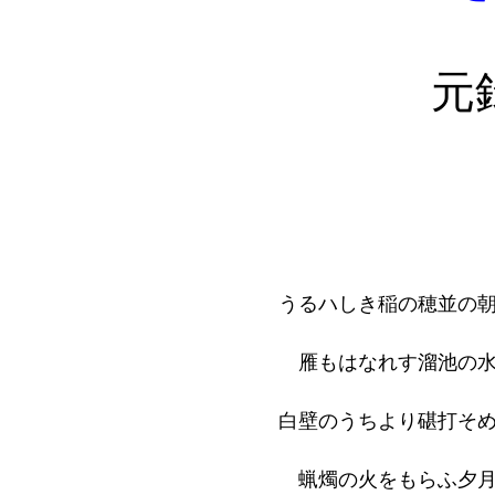
元録四
うるハしき稲の穂並の
雁もはなれす溜池の
白壁のうちより碪打そ
蝋燭の火をもらふ夕