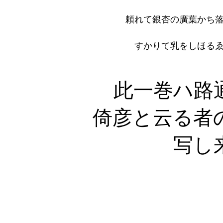
頼れて銀杏の廣葉かち
すかりて乳をしほるゑ
此一巻ハ路通の
倚彦と云る者の家
写し来り