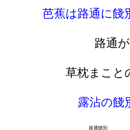
芭蕉は路通に餞
路通がみ
草枕まこと
露沾の餞
路通餞別