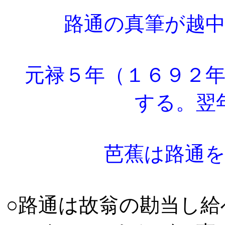
路通の真筆が越
元禄５年（１６９２年
する。翌
芭蕉は路通
○路通は故翁の勘当し