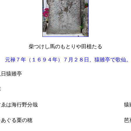
柴つけし馬のもとりや田植たる
元禄７年（１６９４年）７月２８日、猿雖亭で歌仙
日猿雖亭
席
すゑは海行野分哉
猿
をあぐる栗の穂
芭