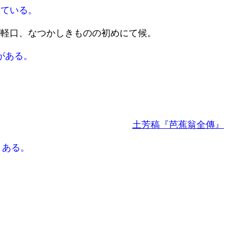
ている。
が軽口、なつかしきものの初めにて候。
がある。
土芳稿『芭蕉翁全傳』
とある。