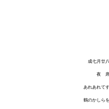
成七月廿八
夜 
あれあれて
鶴のかしら