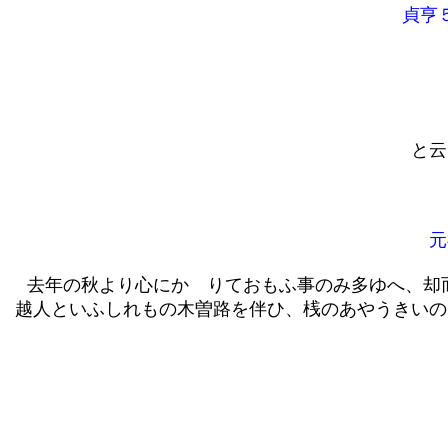
貞亨５
と云
元
去年の秋より心にかゝりておもふ事のみ多ゆへ、却
越人といふしれもの木曽路を伴ひ、桟のあやうきいの
元