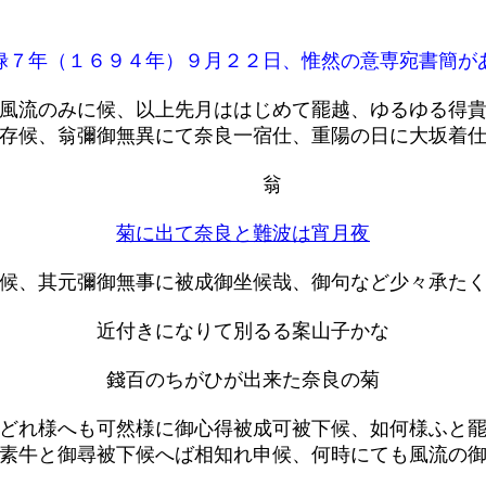
７年（１６９４年）９月２２日、惟然の意専宛書簡が
風流のみに候、以上先月ははじめて罷越、ゆるゆる得
存候、翁彌御無異にて奈良一宿仕、重陽の日に大坂着
翁
菊に出て奈良と難波は宵月夜
候、其元彌御無事に被成御坐候哉、御句など少々承た
近付きになりて別るる案山子かな
錢百のちがひが出来た奈良の菊
どれ様へも可然様に御心得被成可被下候、如何様ふと
素牛と御尋被下候へば相知れ申候、何時にても風流の