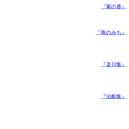
『菊の香』
『鳥のみち』
『染川集』
『泊船集』