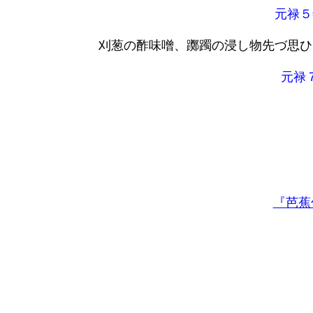
元禄５
刈葱の酢味噌、躑躅の浸し物先づ思ひ
元禄７
『芭蕉