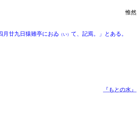
惟然
四月廿九日猿雖亭におゐ
て、記焉。」とある。
（い）
『もとの水』