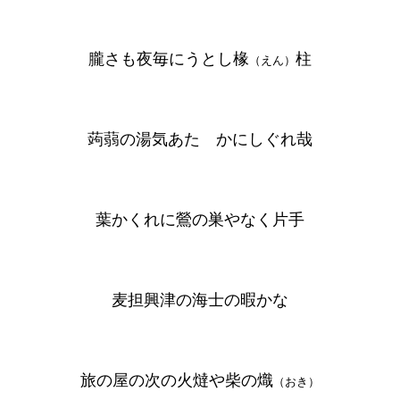
朧さも夜毎にうとし椽
柱
（えん）
蒟蒻の湯気あたゝかにしぐれ哉
葉かくれに鶯の巣やなく片手
麦担興津の海士の暇かな
旅の屋の次の火燵や柴の熾
（おき）