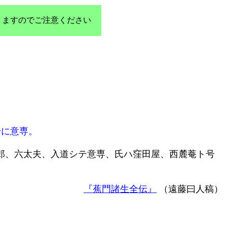
りますのでご注意ください
号に意専。
郎、六太夫、入道シテ意専、氏ハ窪田屋、西麓菴ト号
『蕉門諸生全伝』
（遠藤曰人稿）