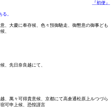
『初便』
ある。
貴意、大慶に奉存候、色々預御馳走、御懇意の御事ども
仕候、
く候、先日奈良越にて、
罷越、萬々可得貴意候、京都にて高倉通松原上ルつづら
御宿可申上候、恐惶謹言