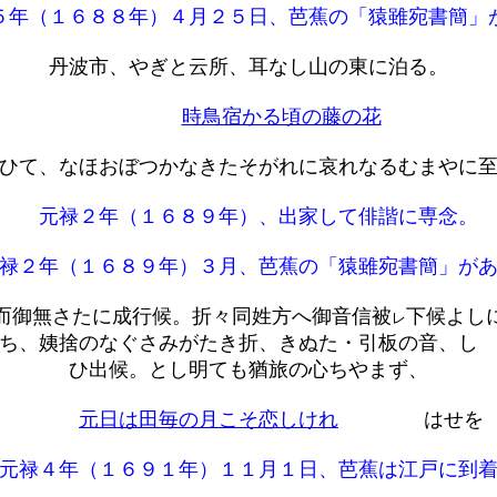
年（１６８８年）４月２５日、芭蕉の「猿雖宛書簡」
丹波市、やぎと云所、耳なし山の東に泊る。
時鳥宿かる頃の藤の花
ひて、なほおぼつかなきたそがれに哀れなるむまやに
元禄２年（１６８９年）、出家して俳諧に専念。
禄２年（１６８９年）３月、芭蕉の「猿雖宛書簡」があ
而御無さたに成行候。折々同姓方へ御音信被
下候よし
レ
ち、姨捨のなぐさみがたき折、きぬた・引板の音、し
ひ出候。とし明ても猶旅の心ちやまず、
元日は田毎の月こそ恋しけれ
はせを
禄４年（１６９１年）１１月１日、芭蕉は江戸に到