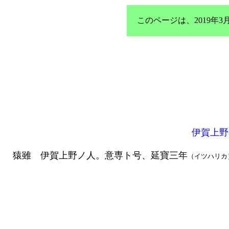
このページは、2019
伊賀上野
猿雖 伊賀上野ノ人。意専ト号、延寶三年
（イツハリカ