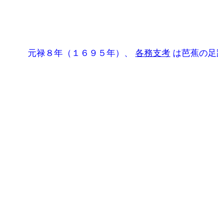
元禄８年（１６９５年）、
各務支考
は芭蕉の足