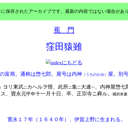
年3月に保存されたアーカイブです。最新の内容ではない場合があ
蕉 門
窪田猿雖
の富商。通称は惣七郎。屋号は内神
屋。別
（うちのかみ）
ヨリ東武
カへルヲ惜、此所
集
大連
、内神屋惣七
）
ニ
ニ
二
一
ス、寶永元
十一月十日、卒、正宗寺ニ葬ル。
甲申
國府來書
寛永１７年（１６４０年）、伊賀上野に生まれる。