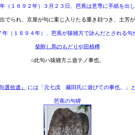
年（１６９２年）３月２３日、芭蕉は意専に手紙を出し
出でられ、京屋が句に案じ入りたる重き顔つき、土芳
年（１６９４年）、芭蕉が猿雖方で詠んだとされる句
柴附し馬のもどりや田植樽
○此句ハ猿雖方ニ遊テノ事也。
句選拾遺』
には「元七戊 藏田氏に遊びての事也。」
芭蕉の句碑