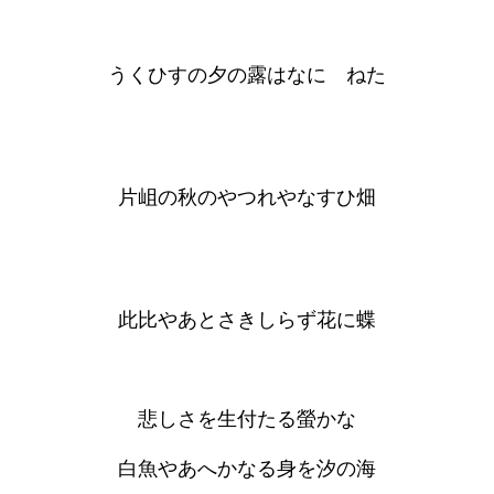
うくひすの夕の露はなにゝねた
片岨の秋のやつれやなすひ畑
此比やあとさきしらず花に蝶
悲しさを生付たる螢かな
白魚やあへかなる身を汐の海