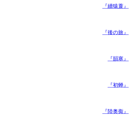
『續猿蓑』
『後の旅』
『韻塞』
『初蝉』
『陸奥鵆』