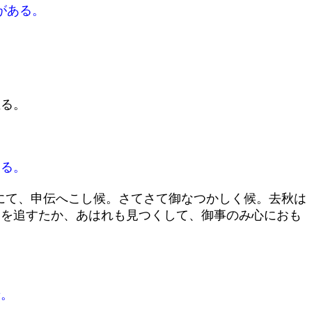
がある。
至る。
る。
にて、申伝へこし候。さてさて御なつかしく候。去秋は
ゝを追すたか、あはれも見つくして、御事のみ心におも
着。