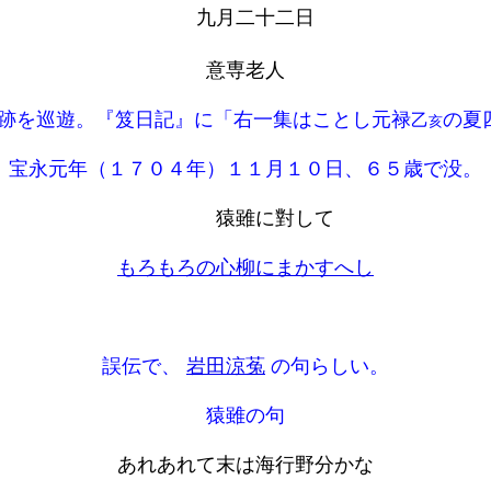
九月二十二日
意専老人
跡を巡遊。『笈日記』に「右一集はことし元禄
の夏
乙
亥
宝永元年（１７０４年）１１月１０日、６５歳で没。
猿雖に對して
もろもろの心柳にまかすへし
誤伝で、
岩田涼菟
の句らしい。
猿雖の句
あれあれて末は海行野分かな