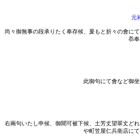
元禄
尚々御無事の段承りたく奉存候、爰もと折々の會にて
忝奉
此御句にて會など御坐
右兩句いたし申候、御聞可被下候、土芳丈望翠丈どれ
や町笠屋仁兵衛店にて