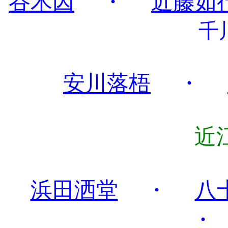
谷木因
・
近藤如
千
安川落梧
・
近
浜田洒堂
・
八