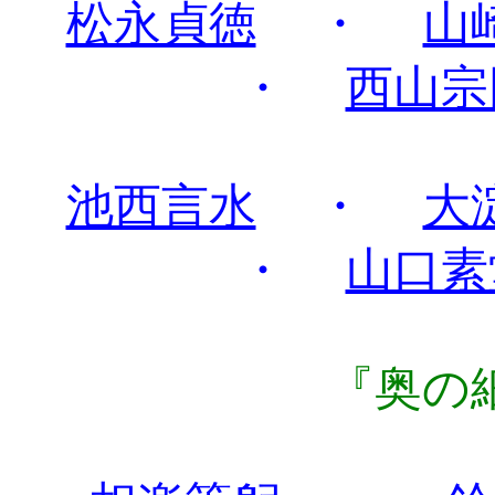
松永貞徳
・
山
・
西山宗
池西言水
・
大
・
山口素
『奥の