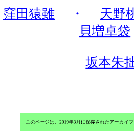
窪田猿雖
・
天野
貝増卓袋
坂本朱
このページは、2019年3月に保存されたアーカ