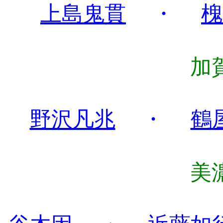
上島鬼貫
・
槐
加
野沢凡兆
・
鶴
美