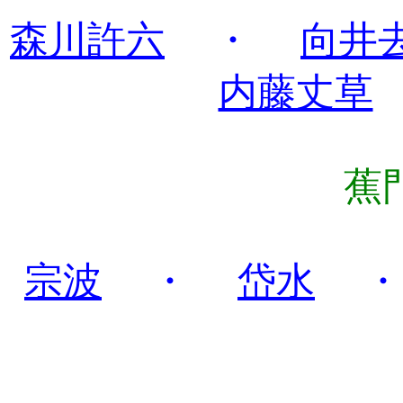
森川許六
・
向井
内藤丈草
蕉
宗波
・
岱水