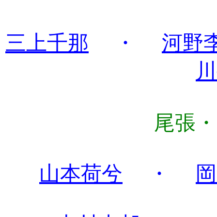
三上千那
・
河野
川
尾張・
山本荷兮
・
岡