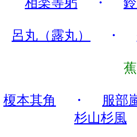
相楽等躬
・
鈴
呂丸（露丸）
・
蕉
榎本其角
・
服部
杉山杉風