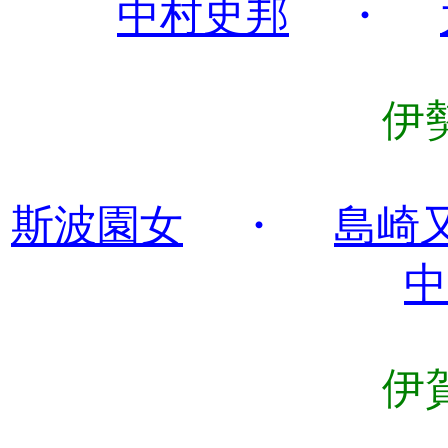
中村史邦
・
伊
斯波園女
・
島崎
中
伊