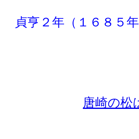
貞亨２年（１６８５年
湖
唐崎の松