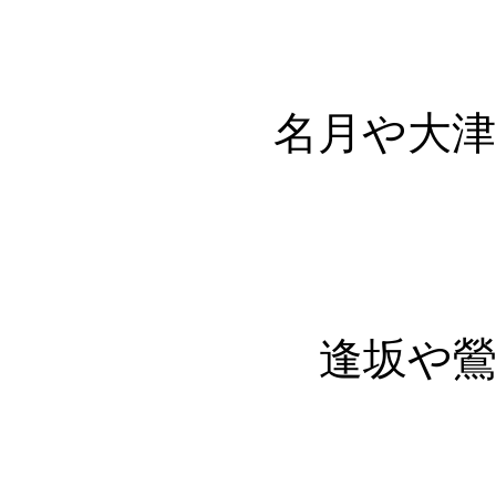
名月や大
逢坂や