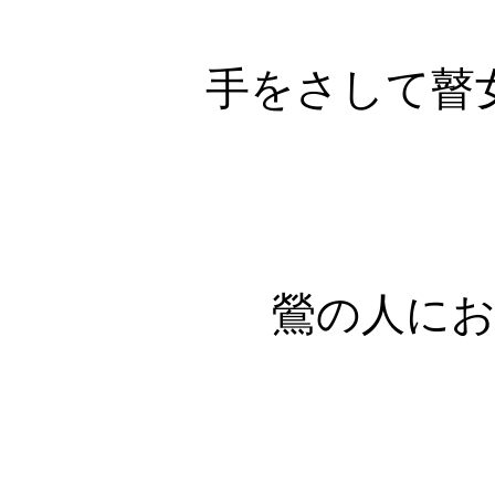
手をさして瞽
鶯の人に