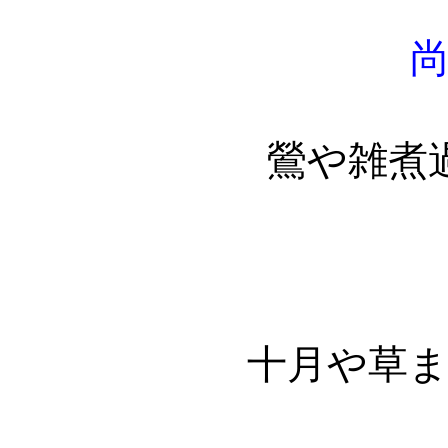
鶯や雑煮
十月や草