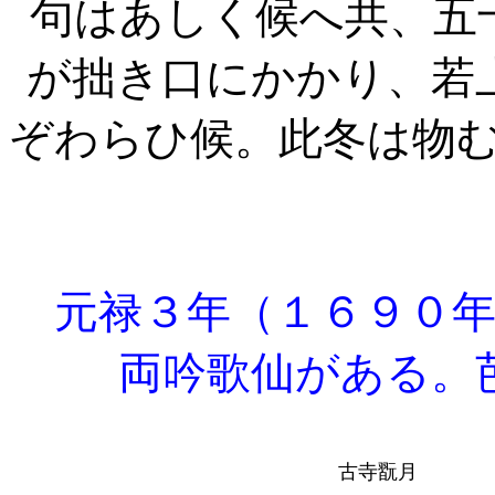
句はあしく候へ共、五
が拙き口にかかり、若
ぞわらひ候。此冬は物
元禄３年（１６９０年
両吟歌仙がある。
古寺翫月