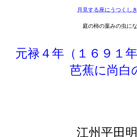
月見する座にうつくし
庭の柿の葉みの虫に
元禄４年（１６９１年
芭蕉に尚白
江州平田