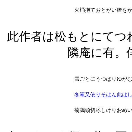
火桶抱ておとがい臍を
此作者は松もとにてつ
隣庵に有。
雪ごとにうつばりゆが
冬篭又依りそはん此は
菊鶏頭切尽しけりおめ