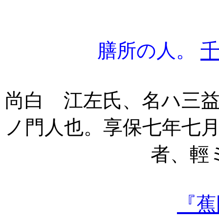
膳所の人。
尚白 江左氏、名ハ三
ノ門人也。享保七年七
者、輕
『蕉