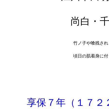
尚白・
竹ノ子や喰残され
頃日の肌着身に付
享保７年（１７２