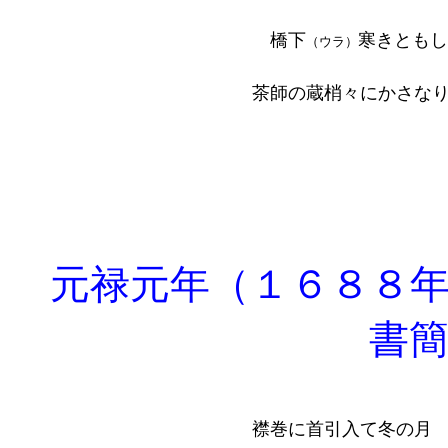
橋下
寒きともし
（ウラ）
茶師の蔵梢々にかさな
元禄元年（１６８８年
書
襟巻に首引入て冬の月