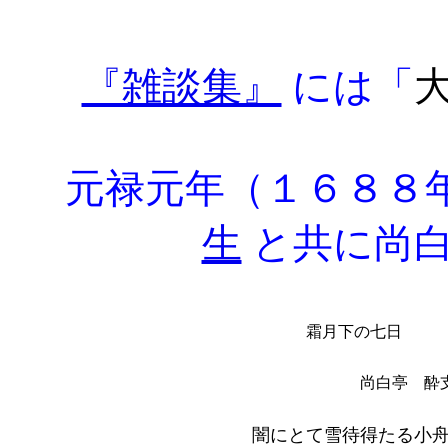
『雑談集』
には「
元禄元年（１６８８
生
と共に尚
霜月下の七日
尚白亭 酔
闇にとて雪待得たる小