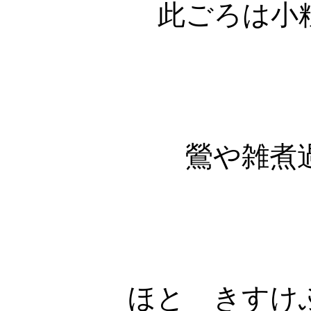
此ごろは小
鶯や雑煮
ほとゝきすけ