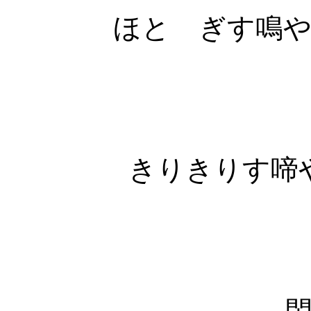
ほとゝぎす鳴
きりきりす啼