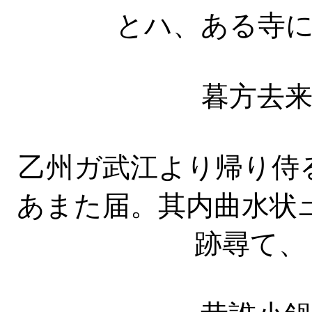
とハ、ある寺
暮方去
乙州ガ武江より帰り侍
あまた届。其内曲水状
跡尋て