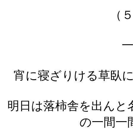
（
宵に寝ざりける草臥
明日は落柿舎を出んと
の一間一