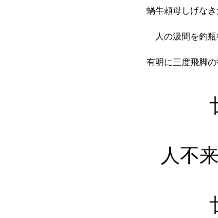
蝸牛頼母しげなき
人の汲間を釣瓶
有明に三度飛脚の
人不来