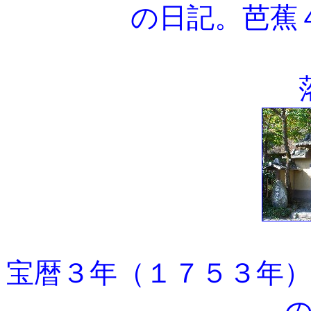
の日記。芭蕉
宝暦３年（１７５３年