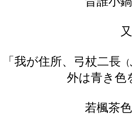
昔誰小
「我が住所、弓杖二長
（
外は青き色
若楓茶