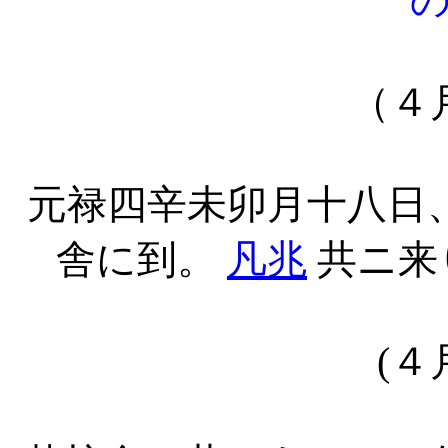
（４
元禄四辛未卯月十八日
舎に到。
凡兆
共ニ来
(４