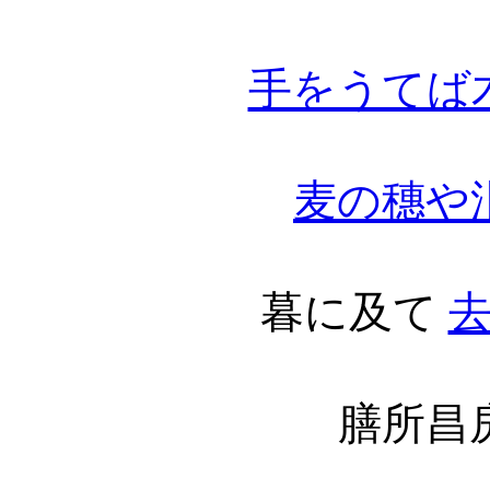
手をうてば
麦の穗や
暮に及て
膳所昌