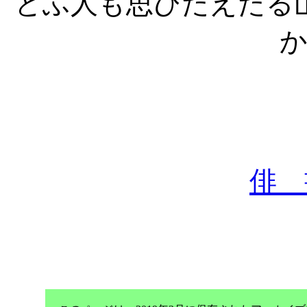
とふ人も思ひたえたる
俳 