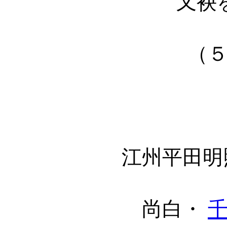
又袂
（
江州平田明
尚白・