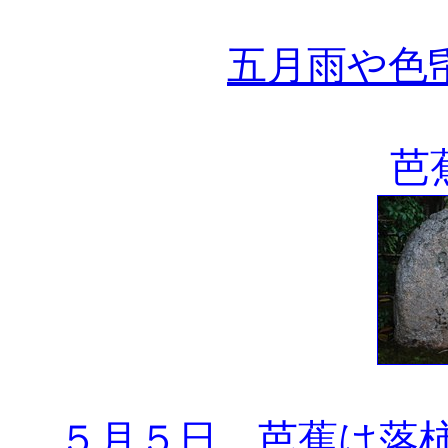
五月雨や色
芭
５月５日、芭蕉は落