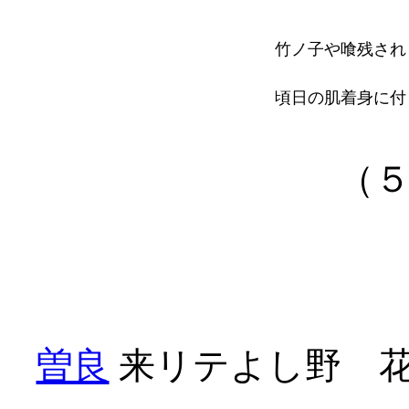
竹ノ子や喰残され
頃日の肌着身に付
（
曽良
来リテよし野ゝ花