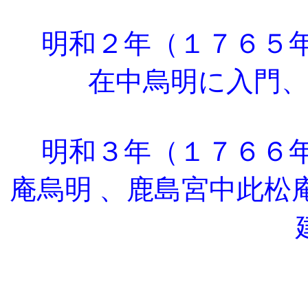
明和２年（１７６５
在中烏明に入門
明和３年（１７６６
庵烏明 、鹿島宮中此松