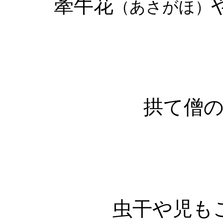
牽牛花
（あさがほ）
拱て僧
虫干や児も