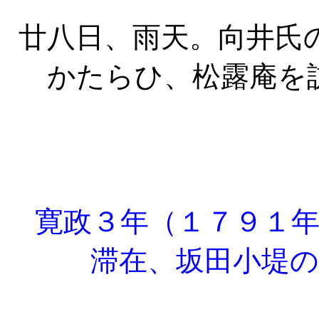
廿八日、雨天。向井氏
かたらひ、松露庵を
寛政３年（１７９１年
滞在、坂田小堤