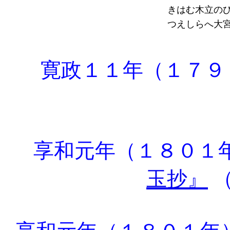
きはむ木立の
つえしらへ大
寛政１１年（１７９
享和元年（１８０１
玉抄』
（