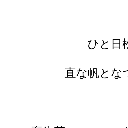
ひと日松は
直な帆とな