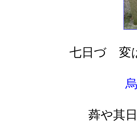
七日づゝ変
蕣や其