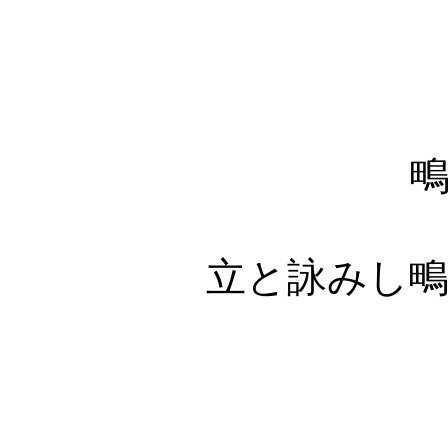
鴫立
立と詠みし