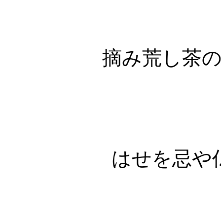
摘み荒し茶
はせを忌や