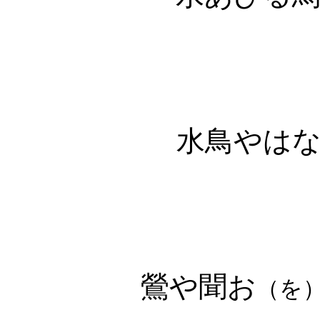
水鳥やは
鶯や聞お
（を