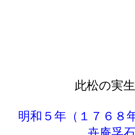
此松の実
明和５年（１７６８
卉庵孚