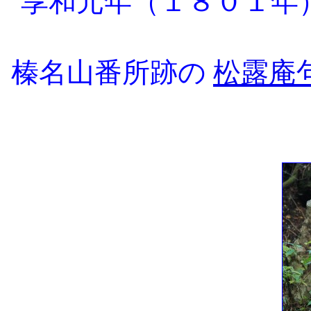
享和元年（１８０１年
榛名山番所跡の
松露庵