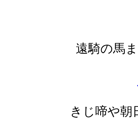
遠騎の馬
きじ啼や朝