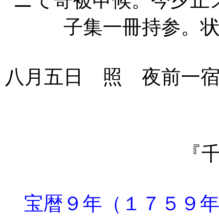
ニて寄被申候。今夕止
子集一冊持参。
八月五日 照 夜前一
『
宝暦９年（１７５９年