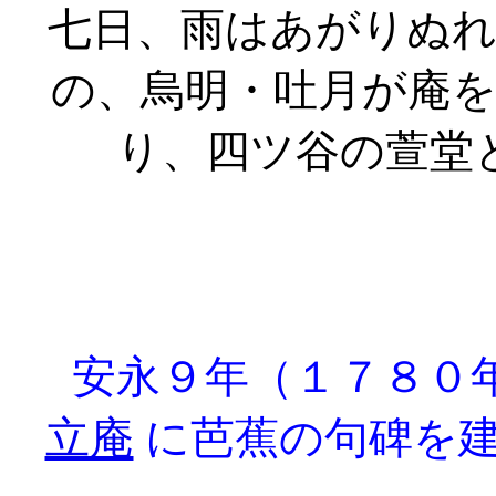
七日、雨はあがりぬ
の、烏明・吐月が庵
り、四ツ谷の萱堂
安永９年（１７８０
立庵
に芭蕉の句碑を