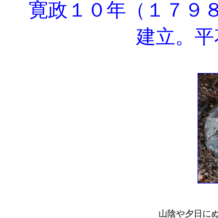
寛政１０年（１７９８
建立。平
山陰や夕日に