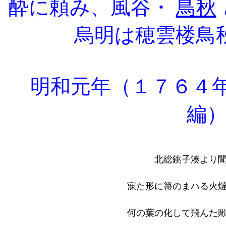
酔に頼み、風谷・
鳥秋
烏明は穂雲楼鳥
明和元年（１７６４
編
北総銚子湊より聞
寐た形に箒のまハる火
何の葉の化して飛んた