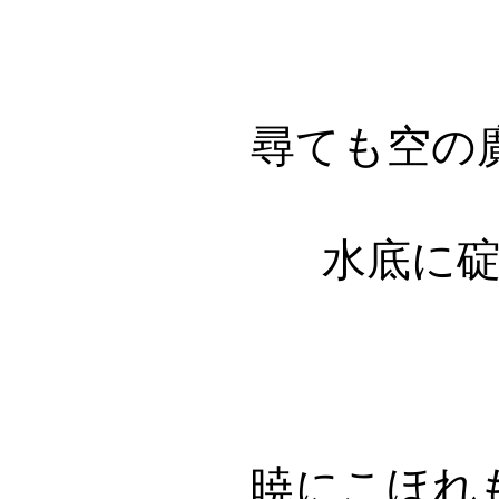
尋ても空の
水底に
暁にこほれ