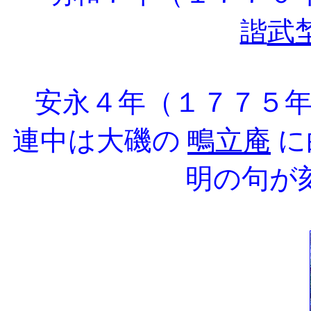
武
諧
安永４年（１７７５年
連中は大磯の
鴫立庵
に
明の句が