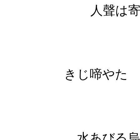
人聲は
きじ啼やた
水あびる