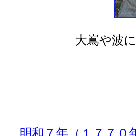
大嶌や波
明和７年（１７７０