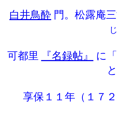
白井鳥酔
門。松露庵三
可都里
『名録帖』
に「
享保１１年（１７２