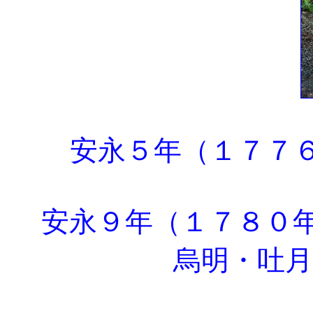
安永５年（１７７
安永９年（１７８０
烏明・吐