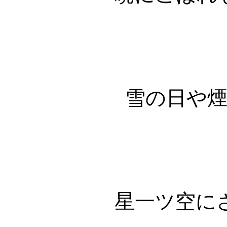
雪の日や
星一
空に
ツ