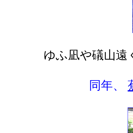
ゆふ凪や礒山
同年、