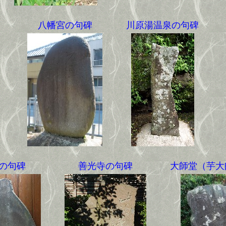
八幡宮の句碑
川原湯温泉の句碑
の句碑
善光寺の句碑
大師堂（芋大