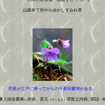
山路来て何やらゆかしすみれ草
芭蕉が江戸に帰ってからの千那宛書簡がある。
事之由珍重奉
存候。其元
滞留之内得
閑語
レ
（そこもと）
二
一