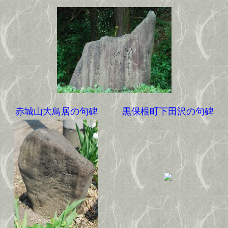
赤城山大鳥居の句碑
黒保根町下田沢の句碑