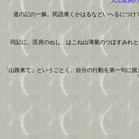
大江匡房の
道の記の一躰。民語漸くかはるなどいへるにつけ
同記に、匡房のぬし、はこね山薄紫のつほすみれと
「山路来て」というごとく、自分の行動を第一句に据