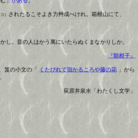
けむ
」がある。
されたるこそよき力艸成べけれ。箱根山にて、
ヲコ）
おかし。昔の人はかう萬にいたらぬくまなかりしか。
『類柑子』
て、笈の小文の「
くたびれて宿かるころや藤の花
」から
。
荻原井泉水「わたくし文学」