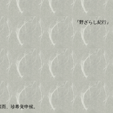
『野ざらし紀行』
候而、珍希覚申候。