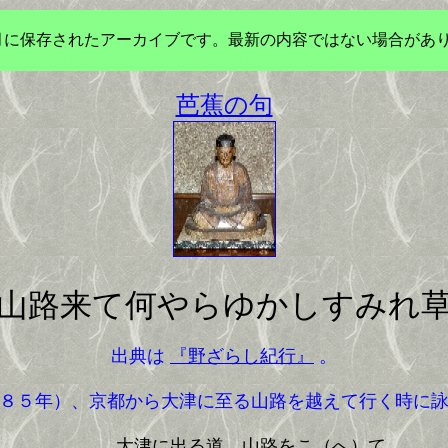
年3月に保存されたアーカイブです。最新の内容ではない場合があ
芭蕉の句
山路来て何やらゆかしすみれ
出典は
『野ざらし紀行』
。
８５年）、京都から大津に至る山路を越えて行く時に詠
大津に出る道、山路をこ（へ）て