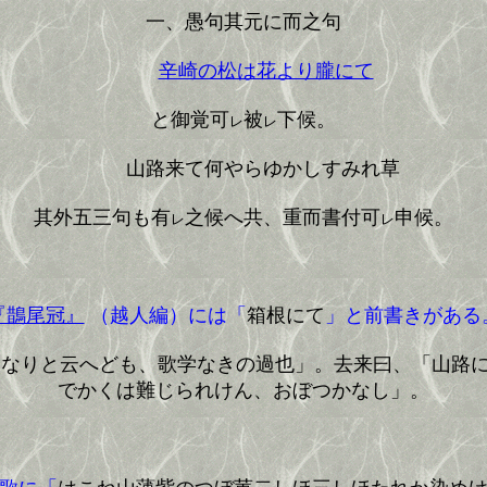
一、愚句其元に而之句
辛崎の松は花より朧にて
と御覚可
被
下候。
レ
レ
山路来て何やらゆかしすみれ草
其外五三句も有
之候へ共、重而書付可
申候。
レ
レ
『鵲尾冠』
（越人編）には「
箱根にて
」と前書きがある
巧なりと云へども、歌学なきの過也」。去来曰、「山路
でかくは難じられけん、おぼつかなし」。