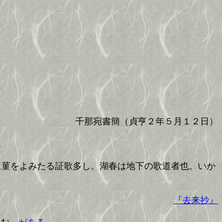
千那宛書簡（貞亨２年５月１２日）
。
に菫をよみたる証歌多し。湖春は地下の歌道者也。いか
『去来抄』