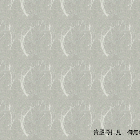
貴墨辱拝見、御無