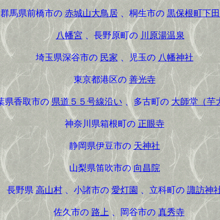
群馬県前橋市の
赤城山大鳥居
、桐生市の
黒保根町下田
八幡宮
、長野原町の
川原湯温泉
埼玉県深谷市の
民家
、児玉の
八幡神社
東京都港区の
善光寺
県香取市の
県道５５号線沿い
、多古町の
大師堂（芋
神奈川県箱根町の
正眼寺
静岡県伊豆市の
天神社
山梨県笛吹市の
向昌院
長野県
高山村
、小諸市の
愛灯園
、立科町の
諏訪神
佐久市の
路上
、岡谷市の
真秀寺