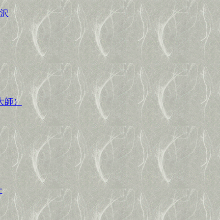
沢
大師）
社