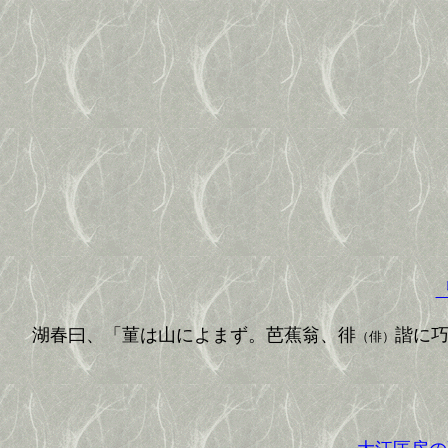
湖春曰、「菫は山によまず。芭蕉翁、徘
諧に
（俳）