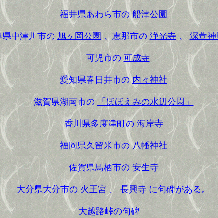
福井県あわら市の
船津公園
県中津川市の
旭ヶ岡公園
、恵那市の
浄光寺
、
深萱神
可児市の
可成寺
愛知県春日井市の
内々神社
滋賀県湖南市の
「ほほえみの水辺公園」
香川県多度津町の
海岸寺
福岡県久留米市の
八幡神社
佐賀県鳥栖市の
安生寺
大分県大分市の
火王宮
、
長興寺
に句碑がある。
大越路峠の句碑