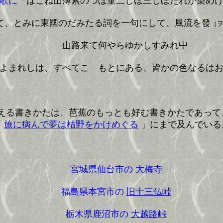
歌に「
はこね山薄紫のつぼ菫二しほ三しほたれか染め
て、とみに東國のだみたる詞を一句にして、風流を發
（
山路来て何やらゆかしすみれ屮
よまれしは、すべてこゝもとにある、皆かの色なるは
える書きかたは、芭蕉のもっとも好む書きかたであっ
「
旅に病んで夢は枯野をかけめぐる
」にまで及んでいる
宮城県仙台市の
大梅寺
福島県本宮市の
旧十三仏峠
栃木県鹿沼市の
大越路峠