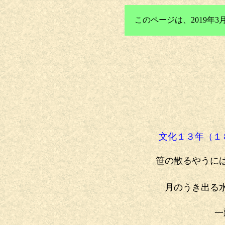
このページは、2019
文化１３年（１
笹の散るやうに
月のうき出る水
一