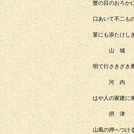
蟹の目のおろか
口あいて不二も
菫にも添たけし
山 城
明て行さきざき
河 内
はや人の家建に
摂 津
山風の押へつけ