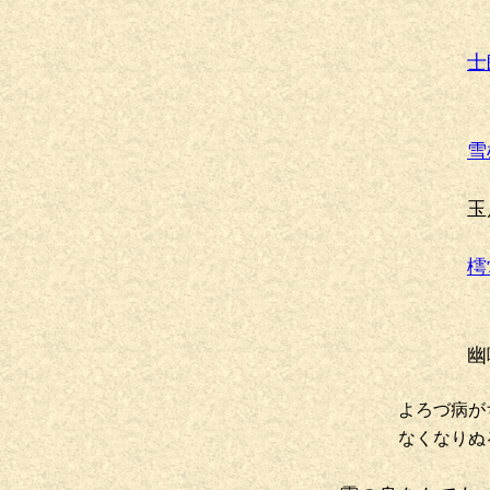
士
雪
玉
樗
幽
よろづ病が
なくなりぬ