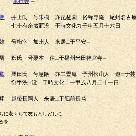
本行寺
一
朗
井上氏 号朱樹 亦琵琶園 俗称専庵 尾州名古
七十有余歳而没 于時文化九壬申五月十六日
雄
号梅室 加州人 来居
于平安
二
一
屑
釈氏 号栗本 住
于播州米田神宮寺
二
一
堂
栗田氏 号息陰 亦二畳庵 予州松山人 遊
于芸
二
御手洗
没 于時文化十一甲戌八月二十一日
一
嘯
越後長岡人 来居
于肥前長崎
二
一
ちに老くちて友もとしどしに
るを