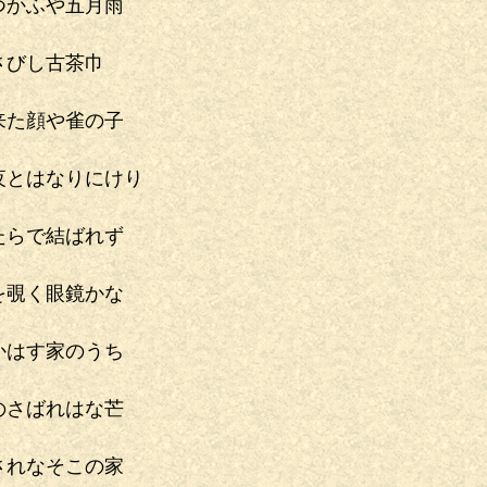
つかふや五月雨
さびし古茶巾
来た顔や雀の子
夜とはなりにけり
たらで結ばれず
を覗く眼鏡かな
かはす家のうち
のさばれはな芒
されなそこの家