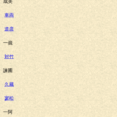
成美
車両
道彦
一峩
対竹
諫圃
久藏
寥松
一阿