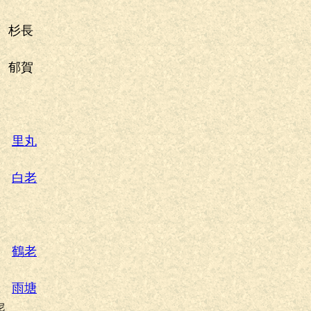
杉長
郁賀
里丸
白老
鶴老
雨塘
尼