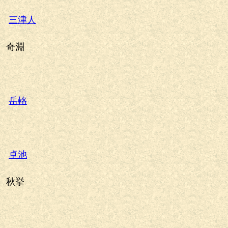
三津人
奇淵
岳輅
卓池
秋挙