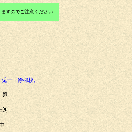
りますのでご注意ください
・兎一・徐柳校。
瓢
朗
中