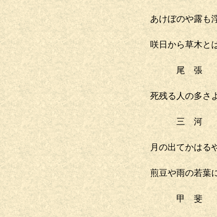
あけぼのや露も
咲日から草木と
尾 張
死残る人の多さ
三 河
月の出てかはる
煎豆や雨の若葉
甲 斐