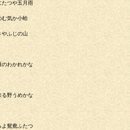
にたつや五月雨
のむ気か小蛤
可
きやふじの山
雁のわかれかな
来る野うめかな
るよ鴛鴦ふたつ