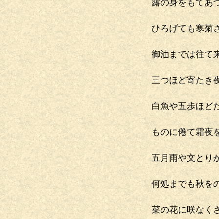
露の身をもてあ
ひろげても寒菊
御油までは往て
三つほど寄たき
白魚や五歩ほど
ものに倦て霜夜
五月雨や文とり
何処までも秋を
菜の花に咲なく