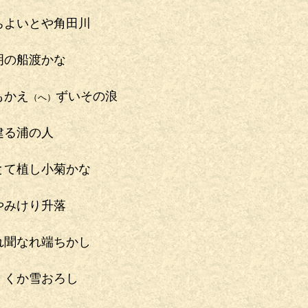
ちよいとや角田川
明の船渡かな
もかえ
ずいその浪
（へ）
建る浦の人
とて植し小菊かな
やみけり升落
れ聞なれ端ちかし
ゞくか雪おろし