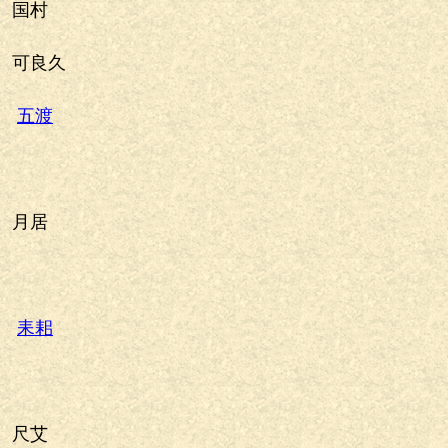
国村
良久
五渡
月居
耒耜
尺艾