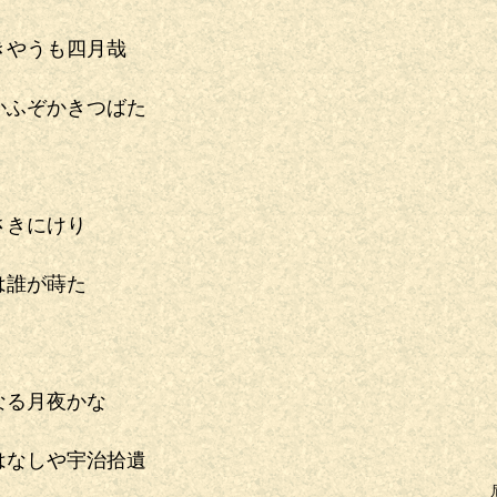
きやうも四月哉
かふぞかきつばた
さきにけり
は誰が蒔た
なる月夜かな
はなしや宇治拾遺