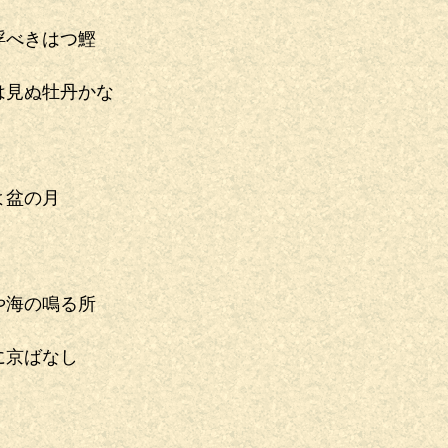
浮べきはつ鰹
は見ぬ牡丹かな
よ盆の月
や海の鳴る所
に京ばなし