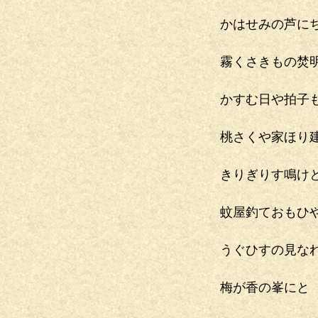
かはせみの芦に
霧くさきもの焚
かすむ日や拍子
桃さくや家ほり
きりぎりす鳴け
蚊屋釣ておもひ
うぐひすの見な
梅が香の峯にと