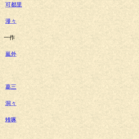
可都里
漫々
一作
嵐外
葛三
洞々
雉啄