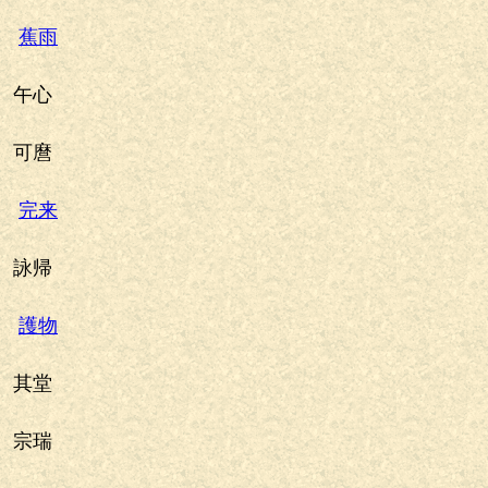
蕉雨
午心
可麿
完来
詠帰
護物
其堂
宗瑞