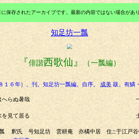
年3月に保存されたアーカイブです。最新の内容ではない場合があ
知足坊一瓢
『
西歌仙』
俳諧
（一瓢編）
８１６年）、刊。知足坊一瓢編。自序。
成美
跋。有鱗
はへらぬ暑哉
一
を見て居る
士
瓢
釈氏 号知足坊 雲耕庵 亦橘中居 住
于江戸谷
二