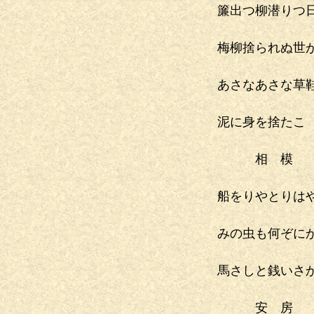
簾出つ柳潜りつ
梅柳捨られぬ世
あさなあさな草
泥に身を捨たこ
相 模
船をりやとりは
みの虫も何ぞに
馬さしと銭いさ
安 房