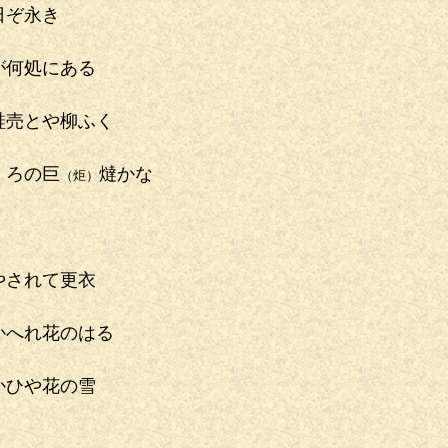
日ぞ永き
が何処にある
鞋売とや柳ふく
ゝろの巨
燵かな
（炬）
やされて更衣
かへれ花のはる
かひや花の雪